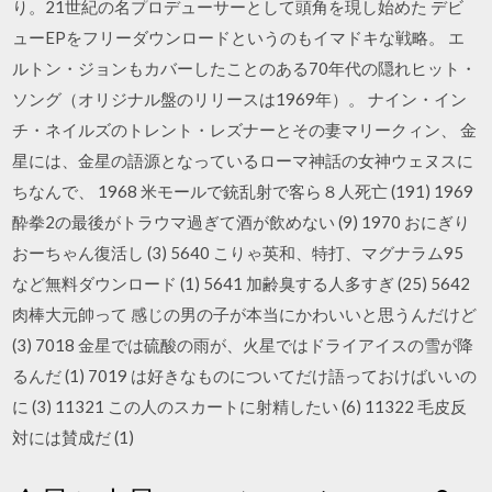
り。21世紀の名プロデューサーとして頭角を現し始めた デビ
ューEPをフリーダウンロードというのもイマドキな戦略。 エ
ルトン・ジョンもカバーしたことのある70年代の隠れヒット・
ソング（オリジナル盤のリリースは1969年）。 ナイン・イン
チ・ネイルズのトレント・レズナーとその妻マリークィン、 金
星には、金星の語源となっているローマ神話の女神ウェヌスに
ちなんで、 1968 米モールで銃乱射で客ら８人死亡 (191) 1969
酔拳2の最後がトラウマ過ぎて酒が飲めない (9) 1970 おにぎり
おーちゃん復活し (3) 5640 こりゃ英和、特打、マグナラム95
など無料ダウンロード (1) 5641 加齢臭する人多すぎ (25) 5642
肉棒大元帥って 感じの男の子が本当にかわいいと思うんだけど
(3) 7018 金星では硫酸の雨が、火星ではドライアイスの雪が降
るんだ (1) 7019 は好きなものについてだけ語っておけばいいの
に (3) 11321 この人のスカートに射精したい (6) 11322 毛皮反
対には賛成だ (1)