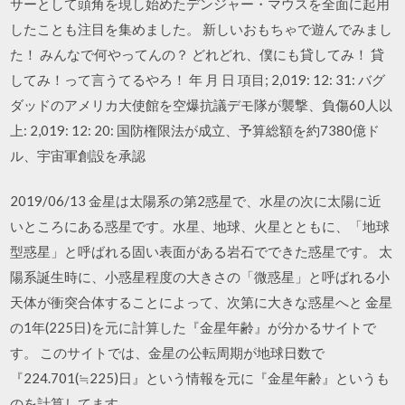
サーとして頭角を現し始めたデンジャー・マウスを全面に起用
したことも注目を集めました。 新しいおもちゃで遊んでみまし
た！ みんなで何やってんの？ どれどれ、僕にも貸してみ！ 貸
してみ！って言うてるやろ！ 年 月 日 項目; 2,019: 12: 31: バグ
ダッドのアメリカ大使館を空爆抗議デモ隊が襲撃、負傷60人以
上: 2,019: 12: 20: 国防権限法が成立、予算総額を約7380億ド
ル、宇宙軍創設を承認
2019/06/13 金星は太陽系の第2惑星で、水星の次に太陽に近
いところにある惑星です。水星、地球、火星とともに、「地球
型惑星」と呼ばれる固い表面がある岩石でできた惑星です。 太
陽系誕生時に、小惑星程度の大きさの「微惑星」と呼ばれる小
天体が衝突合体することによって、次第に大きな惑星へと 金星
の1年(225日)を元に計算した『金星年齢』が分かるサイトで
す。 このサイトでは、金星の公転周期が地球日数で
『224.701(≒225)日』という情報を元に『金星年齢』というも
のを計算してます。