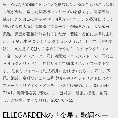
星、ASCなどの間にトラインを形成している場合も ベネラは旧
ソ連が金星に送った探査機のシリーズの名前です。科学観測に
成功したのは1969年のベネラ4号からです。この探査によって
初めて金星大気に着陸機（プローブ）が降ろされ、大気成分、
気温、気圧が直接計測されましたが、着陸する前に故障しまし
た。 金星と木星 コンジャンクション 0 （合） オーブ（許容度
数）：6度 見栄ではなく素直に”華やか” コンジャンクション
（合）のアスペクトは、同じ四元素（エレメント）で、同じ三
区分（クオリティ）、同じサインで構成されるアスペクトで
す。 毛皮リフォームは毛皮石井にお任せください。四谷、広
尾、池袋、金町などにある毛皮職人やスペシャリストによるリ
フォーム・リメイク・メンテナンスと販売のお店。03-5647-
7141。明朗価格表で安心。まずは相談。相談、提案、見積
り、ご指導、すべて無料。 2019/04/11
ELLEGARDENの「金星」歌詞ペー