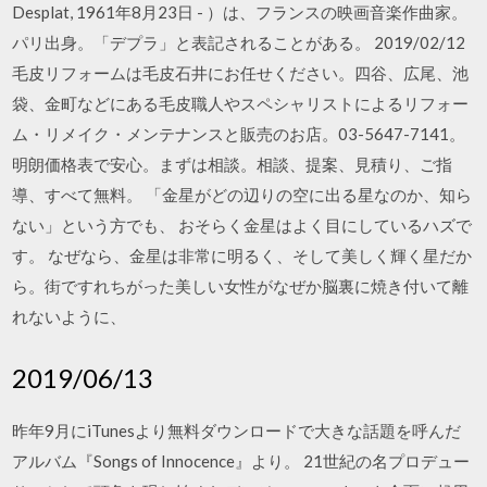
Desplat, 1961年8月23日 - ）は、フランスの映画音楽作曲家。
パリ出身。「デプラ」と表記されることがある。 2019/02/12
毛皮リフォームは毛皮石井にお任せください。四谷、広尾、池
袋、金町などにある毛皮職人やスペシャリストによるリフォー
ム・リメイク・メンテナンスと販売のお店。03-5647-7141。
明朗価格表で安心。まずは相談。相談、提案、見積り、ご指
導、すべて無料。 「金星がどの辺りの空に出る星なのか、知ら
ない」という方でも、 おそらく金星はよく目にしているハズで
す。 なぜなら、金星は非常に明るく、そして美しく輝く星だか
ら。街ですれちがった美しい女性がなぜか脳裏に焼き付いて離
れないように、
2019/06/13
昨年9月にiTunesより無料ダウンロードで大きな話題を呼んだ
アルバム『Songs of Innocence』より。 21世紀の名プロデュー