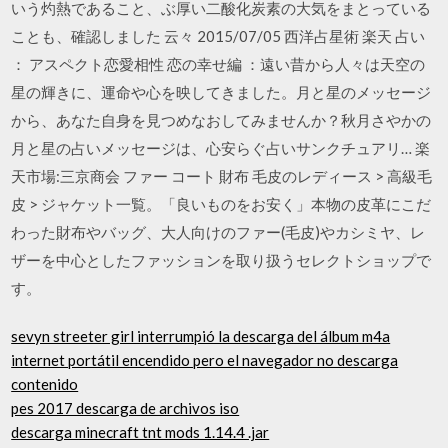
いう灼熱であること、ぶ厚い二酸化炭素の大気をまとっている
ことも、確認しました 云々 2015/07/05 西洋占星術 楽天 占い
： アスペクト恋愛相性 恋の幸せ編 ：遠い昔から人々は天空の
星の輝きに、運命や心を映してきました。月と星のメッセージ
から、あなた自身を見つめなおしてみませんか？秋月さやかの
月と星の占いメッセージは、心安らぐ占いサンクチュアリ… 楽
天市場:三京商会 ファー コート 財布 毛皮のレディース > 高級毛
皮 > ジャケット一覧。「良いものをお安く」本物の皮革にこだ
わった財布やバッグ、大人向けのファー(毛皮)やカシミヤ、レ
ザーを中心としたファッションを取り扱うセレクトショップで
す。
sevyn streeter girl interrumpió la descarga del álbum m4a
internet portátil encendido pero el navegador no descarga
contenido
pes 2017 descarga de archivos iso
descarga minecraft tnt mods 1.14.4 .jar