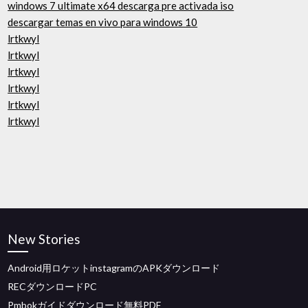
windows 7 ultimate x64 descarga pre activada iso
descargar temas en vivo para windows 10
lrtkwyl
lrtkwyl
lrtkwyl
lrtkwyl
lrtkwyl
lrtkwyl
New Stories
Android用ロケットinstagramのAPKダウンロード
RECダウンロードPC
Pmbokガイドダウンロード無料PDF