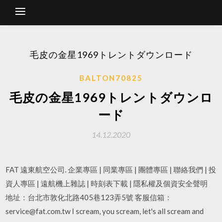
毛皮の金星1969トレントダウンロード
BALTON70825
毛皮の金星1969トレントダウンロ
ード
14.12.2020
FAT 遠東航空公司. 企業專區 | 同業專區 | 團體專區 | 聯絡我們 | 投
資人專區 | 遠航機上雜誌 | 時刻表下載 | 隱私權及個資安全聲明
地址：台北市敦化北路405巷123弄5號 客服信箱：
service@fat.com.tw I scream, you scream, let's all scream and