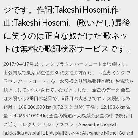
ジです。作詞:Takeshi Hosomi,作
曲:Takeshi Hosomi。(歌いだし)最後
に笑うのは正直な奴だけだ 歌ネッ
トは無料の歌詞検索サービスです。
2017/04/17 毛皮 ミンク ブラウン ハーフコート出張買取り。
出張買取で東京都在住の30代女性の方から、（毛皮 ミンク ブ
ラウン ハーフコート）を、お客様より遺品整理の際にお電話を
頂きましてお伺いさせていただきました。 金星のデータ 金星
は太陽から2番目の惑星で、6番目の大きさです： 太陽からの
距離： 108,200,000 km (0.72 天文 単位) 直径： 12,103.6 km 質
量： 4.869×10^24 kg 金星の軌道は太陽系の惑星の中で最も円
に近く アレクサンドル・デスプラ（Alexandre Desplat
[a.lɛk.sɑ̃dʁ dɛs.pla] [1], [dɛ.pla][2], 本名: Alexandre Michel Gerard