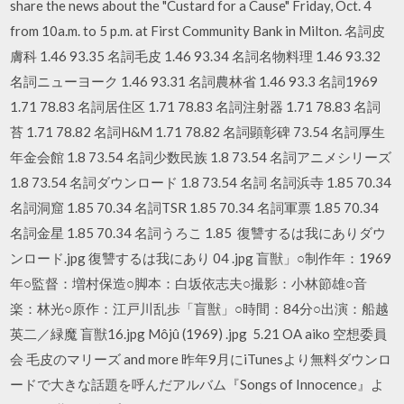
share the news about the "Custard for a Cause" Friday, Oct. 4
from 10a.m. to 5 p.m. at First Community Bank in Milton. 名詞皮
膚科 1.46 93.35 名詞毛皮 1.46 93.34 名詞名物料理 1.46 93.32
名詞ニューヨーク 1.46 93.31 名詞農林省 1.46 93.3 名詞1969
1.71 78.83 名詞居住区 1.71 78.83 名詞注射器 1.71 78.83 名詞
苔 1.71 78.82 名詞H&M 1.71 78.82 名詞顕彰碑 73.54 名詞厚生
年金会館 1.8 73.54 名詞少数民族 1.8 73.54 名詞アニメシリーズ
1.8 73.54 名詞ダウンロード 1.8 73.54 名詞 名詞浜寺 1.85 70.34
名詞洞窟 1.85 70.34 名詞TSR 1.85 70.34 名詞軍票 1.85 70.34
名詞金星 1.85 70.34 名詞うろこ 1.85 復讐するは我にありダウ
ンロード.jpg 復讐するは我にあり 04 .jpg 盲獣」○制作年：1969
年○監督：増村保造○脚本：白坂依志夫○撮影：小林節雄○音
楽：林光○原作：江戸川乱歩「盲獣」○時間：84分○出演：船越
英二／緑魔 盲獣16.jpg Môjû (1969) .jpg 5.21 OA aiko 空想委員
会 毛皮のマリーズ and more 昨年9月にiTunesより無料ダウンロ
ードで大きな話題を呼んだアルバム『Songs of Innocence』よ