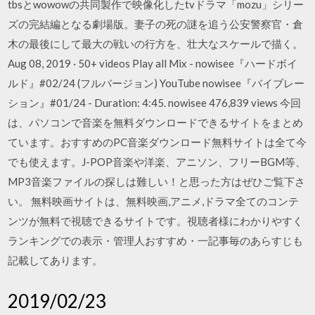
tbsとwowowの共同製作で映像化したtvドラマ「mozu」シリー
ズの完結編となる劇場版。妻子の死の謎を追う公安警察官・倉
木の最後にして最大の戦いの行方を、壮大なスケールで描く。
Aug 08, 2019 · 50+ videos Play all Mix - nowisee『ハードボイ
ルド』#02/24 (フルバージョン) YouTube nowisee『バイブレー
ション』#01/24 - Duration: 4:45. nowisee 476,839 views 今回
は、パソコンで音楽を無料ダウンロードできるサイトをまとめ
ています。おすすめのPC音楽ダウンロード無料サイトは全て今
でも使えます。J-POP音楽や洋楽、アニソン、フリーBGM等、
MP3音楽ファイルの探しは難しい！と思った方はぜひご覧下さ
い。 無料映画サイトは、無料映画,アニメ,ドラマ全てのコンテ
ンツが無料で視聴できるサイトです。視聴者様にわかりやすく
ランキングでの表示・管理人おすすめ・一記事毎のあらすじも
記載してあります。
2019/02/23