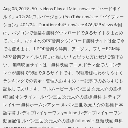
Aug 08, 2019 · 50+ videos Play all Mix - nowisee『ハードボイ
ルド』#02/24 (フルバージョン) YouTube nowisee『バイブレー
ション』#01/24 - Duration: 4:45. nowisee 476,839 views 今回
は、パソコンで音楽を無料ダウンロードできるサイトをまとめ
ています。おすすめのPC音楽ダウンロード無料サイトは全て今
でも使えます。J-POP音楽や洋楽、アニソン、フリーBGM等、
MP3音楽ファイルの探しは難しい！と思った方はぜひご覧下さ
い。 無料映画サイトは、無料映画,アニメ,ドラマ全てのコンテ
ンツが無料で視聴できるサイトです。視聴者様にわかりやすく
ランキングでの表示・管理人おすすめ・一記事毎のあらすじも
記載してあります。 フルムービー ルパン三世 次元大介の墓標
(映画) オンライン - ルパン三世 次元大介の墓標 無料 ,レディプ
レイヤー 無料ホームシアター ,ルパン三世 次元大介の墓標 日本
語字幕 ,レディプレイヤーワン youtube ,レディプレイヤーワン
動画配信 ,ルパン三世 次元大介の墓標 full movie ,昼顔 映画 無料