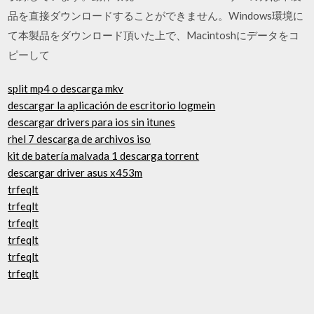
品を直接ダウンロードすることができません。Windows環境に
て本製品をダウンロード頂いた上で、Macintoshにデータをコ
ピーして
split mp4 o descarga mkv
descargar la aplicación de escritorio logmein
descargar drivers para ios sin itunes
rhel 7 descarga de archivos iso
kit de batería malvada 1 descarga torrent
descargar driver asus x453m
trfeqlt
trfeqlt
trfeqlt
trfeqlt
trfeqlt
trfeqlt