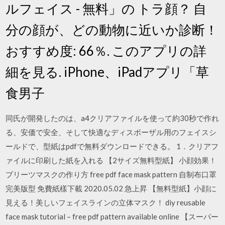
ルフェイス - 無料」の トラ顔？ 自
分の顔が、どの動物に近いか診断！
おすすめ度: 66％. このアプリの詳
細を見る. iPhone、iPadアプリ「草
食男子
同氏が開発したのは、a4クリアファイルを使って約30秒で作れ
る、安価で安全、そして快適なディスポーザル用のフェイスシ
ールドで、型紙はpdfで無料ダウンロードできる。 1．クリアフ
ァイルに印刷した紙を入れる 【2サイズ無料型紙】 小顔効果！
プリーツマスクの作り方 free pdf face mask pattern 自制布口罩
完美版型 免費紙樣下載 2020.05.02 急上昇 【無料型紙】小顔に
見える！美しいフェイスラインの立体マスク！ diy reusable
face mask tutorial – free pdf pattern available online 【スーパー