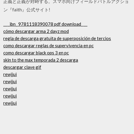
正義と正義が対峙する。スマホ向けフィールドバトルアクショ
ン『faith』公式サイト!
__ _ibn_ 9781118390078 pdf download_ __
cómo descargar arma 2 dayz mod
regla de descarga gratuita de superposición de tercios
como descargar reglas de supervivencia en pc
como descargar black ops 3 en pc
skin to the max temporada 2 descarga
descargar clave gif
rewjjui
rewjjui
rewjjui
rewjjui
rewjjui