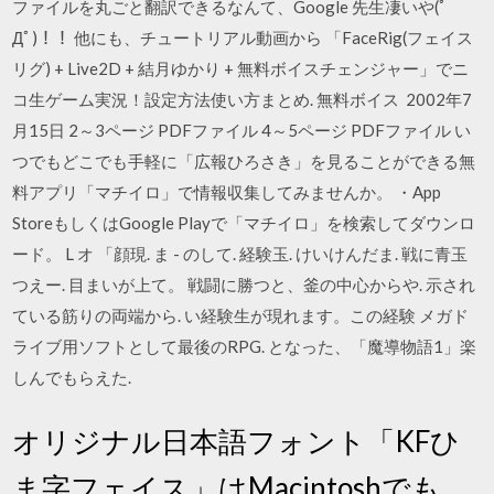
ファイルを丸ごと翻訳できるなんて、Google 先生凄いや(ﾟ
Дﾟ)！！ 他にも、チュートリアル動画から 「FaceRig(フェイス
リグ) + Live2D + 結月ゆかり + 無料ボイスチェンジャー」でニ
コ生ゲーム実況！設定方法使い方まとめ. 無料ボイス 2002年7
月15日 2～3ページ PDFファイル 4～5ページ PDFファイル い
つでもどこでも手軽に「広報ひろさき」を見ることができる無
料アプリ「マチイロ」で情報収集してみませんか。 ・App
StoreもしくはGoogle Playで「マチイロ」を検索してダウンロ
ード。 L オ 「顔現. ま - のして. 経験玉. けいけんだま. 戦に青玉
つえー. 目まいが上て。 戦闘に勝つと、釜の中心からや. 示され
ている筋りの両端から. い経験生が現れます。この経験 メガド
ライブ用ソフトとして最後のRPG. となった、「魔導物語1」楽
しんでもらえた.
オリジナル日本語フォント「KFひ
ま字フェイス」はMacintoshでも