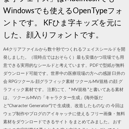
Windowsでも使えるOpenTypeフォ
ントです。 KFひま字キッズを元に
した、顔入りフォントです。
A4クリアファイルから数十秒でつくれるフェイスシールドを開
発しました。（現時点ではおそらく）最も安価かつ現場でも用
意できる実用的なシールドと考えています。PDFで型紙が無料
ダウンロード可能です。世界中の医療現場の方への感謝 臼井の
会 RPGツクール 顔グラフィック素材 ツクールMV規格 の顔 グ
ラフィック素材です。 注釈にて、" MV規格 "と書いてある素材
は、 ツクールMVの「キャラクター生成」(海外版だ
と"Character Generator")で 生成後、改造したものな の 今回は
ウェブ制作やブログのアイキャッチに使える フリー画像・無料
素材をダウンロードできるサイト をまとめてみました。 おす