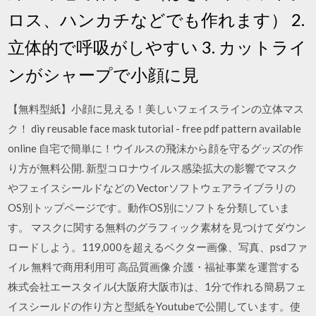
ロス、ハンカチなどでも作れます） 2.
立体的で呼吸がしやすい 3. カットライ
ンがシャープで小顔に見
【無料型紙】小顔に見える！美しいフェイスラインの立体マス
ク！ diy reusable face mask tutorial - free pdf pattern available
online 自宅で簡単に！ウイルスの飛沫から顔を守るグッズの作
り方が無料公開. 新型コロナウイルス感染拡大の影響でマスク
やフェイスシールドなどの Vectorソフトウェアライブラリの
OS別トップページです。動作OS別にソフトを分類していま
す。 マスクに関する無料のグラフィック素材を見つけてダウン
ロードしよう。119,000を超えるベクター画像、写真、psdファ
イル 無料で商用利用可 高品質画像 介護・福祉事業を運営する
株式会社エースタイル(大阪府大阪市)は、1分で作れる簡易フェ
イスシールドの作り方と型紙をYoutubeで公開しています。使