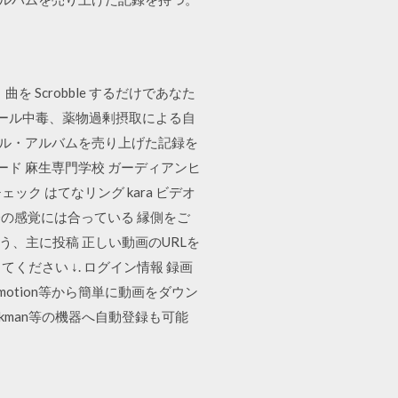
 Scrobble するだけであなた
コール中毒、薬物過剰摂取による自
グル・アルバムを売り上げた記録を
ンロード 麻生専門学校 ガーディアンヒ
 チェック はてなリング kara ビデオ
の感覚には合っている 縁側をご
、主に投稿 正しい動画のURLを
してください ↓. ログイン情報 録画
motion等から簡単に動画をダウン
lkman等の機器へ自動登録も可能