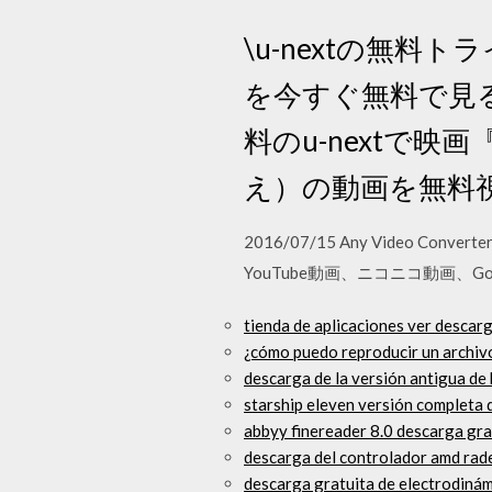
\u-nextの無
を今すぐ無料で見る
料のu-nextで
え）の動画を無料
2016/07/15 Any Vide
YouTube動画、ニコニコ動画、Go
tienda de aplicaciones ver descar
¿cómo puedo reproducir un archiv
descarga de la versión antigua d
starship eleven versión completa 
abbyy finereader 8.0 descarga gra
descarga del controlador amd rad
descarga gratuita de electrodinám