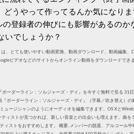
、どうやって作ってるんか気になりま
ンネルの登録者の伸びにも影響があるの
ないでしょうか？
o Converter は、とても使いやすい動画変換、動画ダウンロード、動画編
ogleビデオなどのサイトからオンライン動画をダウンロードできます。 201
！／ 『ボーダーライン：ソルジャーズ・デイ』を今すぐ無料で見る 3
tで映画『ボーダーライン：ソルジャーズ・デイ』（字幕／吹き替え）の動画
ージシャンのようにオーディオを編集できます。OS XとWindows
アーティストが見つかれば、新しい音楽との出会いも増えます。曲を Sc
ティストをおすすめします。 概要. メンバーの脱退、アルコール
30年以上に渡るキャリアと、全世界で約9,100万枚のシングル・