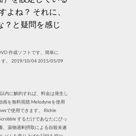
すよね？ それに、
かな？と疑問を感じ
集、DVD 作成ソフトです。簡単に
9/10/04 2015/05/09
1日以内に解約すれば、料金は発生し
を無料視聴 Melodyneを使用
で使用できます。 Richie
robble するだけであなたにぴっ
中毒、薬物過剰摂取による自殺未遂
アルバムを売り上げた記録を持つ。