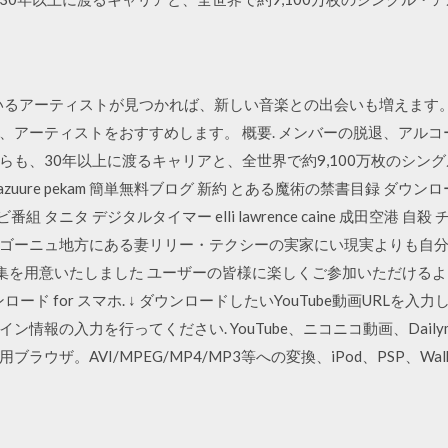
トが似ているアーティストが見つかれば、新しい音楽との出会いも増えます。曲を
、アーティストをおすすめします。 概要. メンバーの脱退、アル
らも、30年以上に渡るキャリアと、全世界で約9,100万枚のシン
azuure pekam 簡単無料ブログ 新約 とある魔術の禁書目録 ダウ
組 タニタ デジタルタイマー elli lawrence caine 成田空港 自殺
ゴーニュ地方にある妻リリー・テクシーの実家にい現実よりも自分
集を用意いたしました ユーザーの皆様に楽しくご参加いただけるよう
ド for スマホ. ↓ ダウンロードしたいYouTube動画URLを入力
情報の入力を行ってください. YouTube、ニコニコ動画、Daily
ウザ。AVI/MPEG/MP4/MP3等への変換、iPod、PSP、Wa