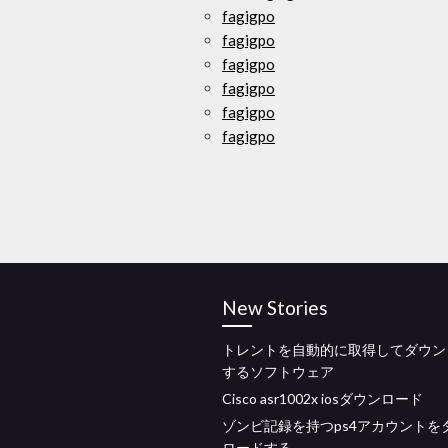
fagigpo
fagigpo
fagigpo
fagigpo
fagigpo
fagigpo
New Stories
トレントを自動的に取得してダウン
するソフトウェア
Cisco asr1002x iosダウンロード
ゾンビ記録を持つps4アカウントを
ロードする