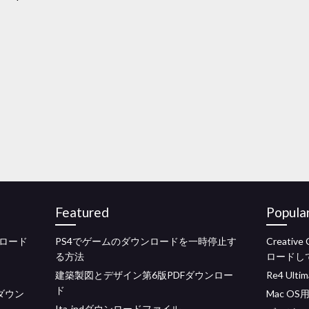
Featured
Popula
ロード
PS4でゲームのダウンロードを一時停止す
Creati
る方法
ロードし
建築製図とデザイン第6版PDFダウンロー
Re4 Ult
ド
ダウン
Mac O
Ita-indダウンロードファイル