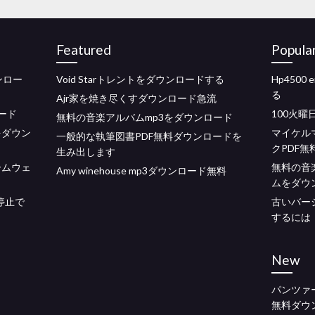
Featured
Popula
ンロー
Void Starトレントをダウンロードする
Hp450
る
Ajr家を焼き尽くすダウンロード急流
ード
100火
無料の音楽アルバムmp3をダウンロード
をダウン
マイケル
一般的な執筆図書PDF無料ダウンロードを
クPDF
生み出します
ァームウェ
無料の音
Amy winehouse mp3ダウンロード無料
ムをダウ
停止で
古いバージ
するには
New
パンツァー
無料ダウ