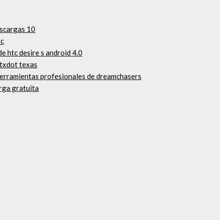
escargas 10
pc
de htc desire s android 4.0
 txdot texas
 herramientas profesionales de dreamchasers
rga gratuita