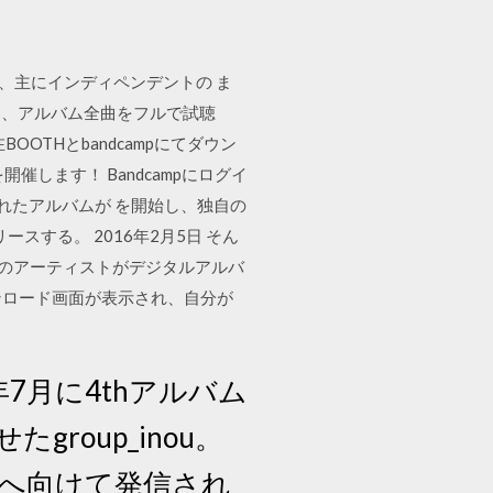
く中、主にインディペンデントの ま
り、アルバム全曲をフルで試聴
OOTHとbandcampにてダウン
催します！ Bandcampにログイ
れたアルバムが を開始し、独自の
スする。 2016年2月5日 そん
くのアーティストがデジタルアルバ
ウンロード画面が表示され、自分が
7月に4thアルバム
roup_inou。
界へ向けて発信され