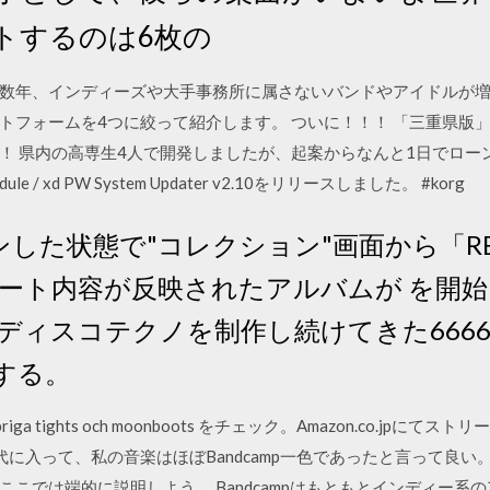
トするのは6枚の
む ここ数年、インディーズや大手事務所に属さないバンドやアイドル
トフォームを4つに絞って紹介します。 ついに！！！ 「三重県版」
！ 県内の高専生4人で開発しましたが、起案からなんと1日でロー
dule / xd PW System Updater v2.10をリリースしました。 #korg
グインした状態で"コレクション"画面から「
ート内容が反映されたアルバムが を開
ディスコテクノを制作し続けてきた666
する。
Noppriga tights och moonboots をチェック。Amazon.co.
年代に入って、私の音楽はほぼBandcamp一色であったと言って良
こでは端的に説明しよう。 Bandcampはもともとインディー系