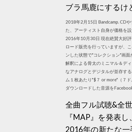
ブラ馬鹿にするけ
2018年2月15日 Bandca
た、アーティスト自身が価格を設
2016年10月30日 現在絶賛大好
ロード販売を行っていますが、このう
ンした状態で"コレクション"画
解釈による骨太のミニマル＆ディス
なアナログとデジタルが並存する場
ム１枚あたり"$７ or mor
ダウンロードした音源をFaceboo
全曲フル試聴&全世
『MAP』を発表し、
2016年の新た