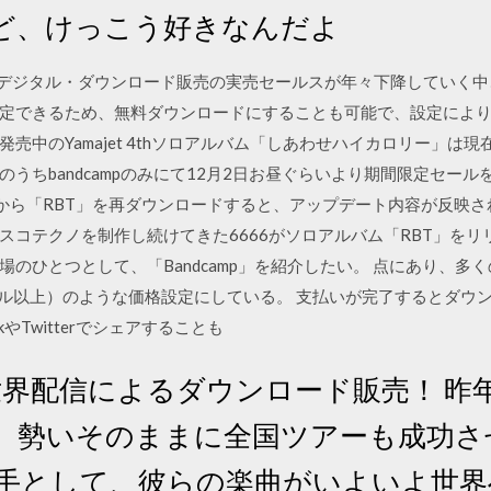
ど、けっこう好きなんだよ
mp. CDやデジタル・ダウンロード販売の実売セールスが年々下降してい
定できるため、無料ダウンロードにすることも可能で、設定によ
評発売中のYamajet 4thソロアルバム「しあわせハイカロリー」は現在B
ちbandcampのみにて12月2日お昼ぐらいより期間限定セールを開
面から「RBT」を再ダウンロードすると、アップデート内容が反映さ
コテクノを制作し続けてきた6666がソロアルバム「RBT」をリリー
のひとつとして、「Bandcamp」を紹介したい。 点にあり、多
e"（７ドル以上）のような価格設定にしている。 支払いが完了するとダ
kやTwitterでシェアすることも
界配信によるダウンロード販売！ 昨年
勢いそのままに全国ツアーも成功させたg
な一手として、彼らの楽曲がいよいよ世