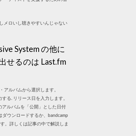
て速いしメロいし聴きやすいんじゃない
essive System の他に
のは Last.fm
曲・アルバムから選択します。
入力する. リリース日を入力します。
ば、このアルバムを「公開」とした日付
はダウンロードするか、bandcamp
です。詳しくは記事の中で解説しま