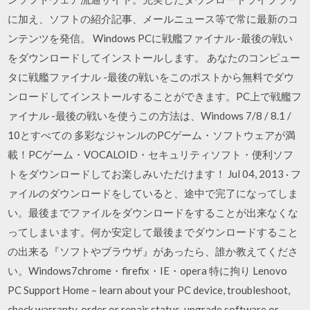
に加え、ソフトの紹介記事、メールニュース等で常に最新のコ
ンテンツを発信。 Windows PCに戦艦ファイナル -最後の戦い
をダウンロードしてインストールします。 あなたのコンピュー
タに戦艦ファイナル -最後の戦いをこのポストから無料でダウ
ンロードしてインストールすることができます。PC上で戦艦フ
ァイナル -最後の戦いを使うこの方法は、Windows 7/8 / 8.1 /
10とすべての 多彩なジャンルのPCゲーム・ソフトウェアが満
載！PCゲーム・VOCALOID・セキュリティソフト・便利ソフ
トをダウンロードしてお楽しみいただけます！ Jul 04, 2013 · フ
ァイルのダウンロードをしていると、途中で完了になってしま
い。最後までファイルをダウンロードをすることが出来なくな
ってしまいます。何か安定して最後までダウンロードすること
の出来る『ソフトやブラウザ』があったら、誰か教えてくださ
い。Windows7chrome・firefix・IE・opera 特に拘り Lenovo
PC Support Home – learn about your PC device, troubleshoot,
check warranty, order or repair status, upgrade software or