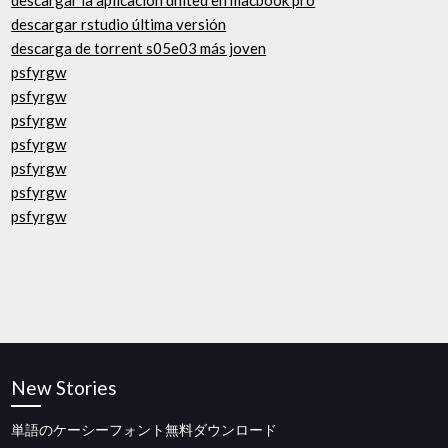
descargar la aplicación united en macbook pro
descargar rstudio última versión
descarga de torrent s05e03 más joven
psfyrgw
psfyrgw
psfyrgw
psfyrgw
psfyrgw
psfyrgw
psfyrgw
New Stories
単語のケーシーフォント無料ダウンロード