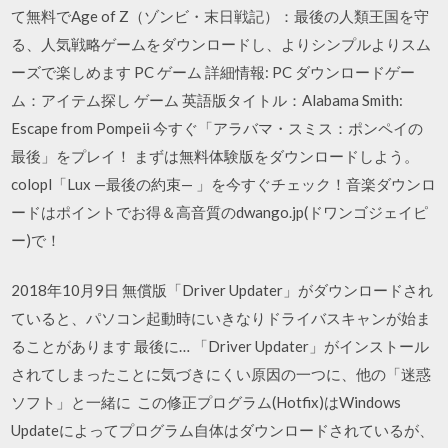
て無料でAge of Z（ゾンビ・末日戦記）：最後の人類王国を守
る、人気戦略ゲームをダウンロードし、よりシンプルよりスム
ーズで楽しめます PC ゲーム 詳細情報: PC ダウンロードゲー
ム：アイテム探し ゲーム 英語版タイトル：Alabama Smith:
Escape from Pompeii 今すぐ「アラバマ・スミス：ポンペイの
最後」をプレイ！ まずは無料体験版をダウンロードしよう。
colopl「Lux —最後の約束— 」を今すぐチェック！音楽ダウンロ
ードはポイントでお得＆高音質のdwango.jp(ドワンゴジェイピ
ー)で！
2018年10月9日 無償版「Driver Updater」がダウンロードされ
ていると、パソコン起動時にいきなりドライバスキャンが始ま
ることがあります 最後に… 「Driver Updater」がインストール
されてしまったことに気づきにくい原因の一つに、他の「迷惑
ソフト」と一緒に この修正プログラム(Hotfix)はWindows
Updateによってプログラム自体はダウンロードされているが、