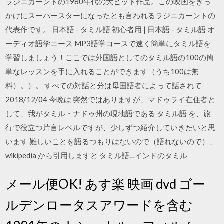
ラジニカーントの1980年代の大ヒット作品。この映画をきっ
かけにスーパースターになったとも言われるラジニカーントの
代表作です。 日本語 - タミル語 初心者用 | 日本語 - タミル語 オ
ーディオ語学コース MP3語学コースで速く簡単にタミル語を
学習しましょう！ここでは外国語としてのタミル語の100の簡
単なレッスンを手に入れることができます（うち100は無
料）。）。 すべての対話と分は母国語者によって話されて
2018/12/04 今晩は 突然ではありますが、マドゥライ在住者と
して、我がタミル・ナドゥ州の現地語である タミル語 を、旅
行で役立つ片言レベルですが、少しずつ紹介していきたいと思
います 難しいことを語るつもりはないので（語れないので）、
wikipedia から引用しますと タミル語…インドのタミル
メール便OK! あす楽 映画 dvd ゴー
ルデンロータスアワードを含む