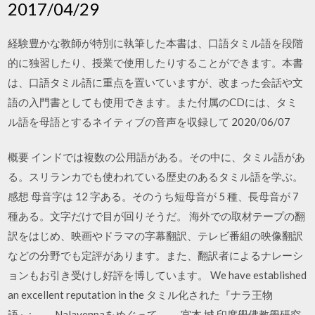
2017/04/29
経験豊かな教師が特別に執筆した本書は、口語タミル語を段階
的に独習したり、授業で使用したりすることができます。本書
は、口語タミル語に重点を置いていますが、改まった会話や文
語の入門書としても使用できます。また付属のCDには、タミ
ル語を母語とするネイティブの音声を収録して 2020/06/07
概要 インドでは複数の公用語がある。その中に、タミル語があ
る。スリランカでも使われている歴史のあるタミル語を学ぶ。
感想 母音字は 12 字ある。そのうち短母音が 5 種、長母音が 7
種ある。文字だけで目が回りそうだ。 海外での取材テープの翻
訳をはじめ、映画やドラマの字幕翻訳、テレビ番組の映像翻訳
などの分野でも定評があります。また、翻訳者によるナレーシ
ョンもお引き受けし好評を博しています。 We have established
an excellent reputation in the タミル化された『ナラ王物
語』:―― Nalavenpaをめぐって―― 宮本 城 印度學佛教學研究