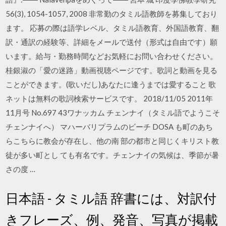
56(3), 1054-1057, 2008 非常勤のタミル語教師を募集しており
ます。 応募の際は語学レベル、タミル語教育、外国語教育、翻
訳・通訳の経験等、詳細をメールで送付（形式は自由です）願
います。給与・勤務時間などお気軽にお問い合わせください。
桂銀淑の「愛の迷路」動画視聴ページです。歌詞と動画を見る
ことができます。(歌いだし)あなたに逢うまでは愛すること 歌
ネットは無料の歌詞検索サービスです。 2018/11/05 2011年
11月号 No.697 43ワナッカム チェンナイ（タミル語でようこそ
チェンナイへ） マハーバリプラムのビーチ DOSA も町のあち
らこちらに教会が存在し、他の南 部の都市と同じくキリスト教
徒が多い町とし ても有名です。チェンナイの気候は、季節が暑
さの度 …
日本語 - タミル語 辞書には、対訳付
きフレーズ、例、発音、写真が掲載