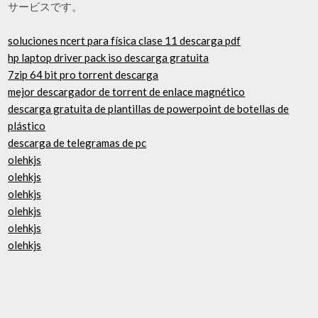
サービスです。
soluciones ncert para física clase 11 descarga pdf
hp laptop driver pack iso descarga gratuita
7zip 64 bit pro torrent descarga
mejor descargador de torrent de enlace magnético
descarga gratuita de plantillas de powerpoint de botellas de
plástico
descarga de telegramas de pc
olehkjs
olehkjs
olehkjs
olehkjs
olehkjs
olehkjs