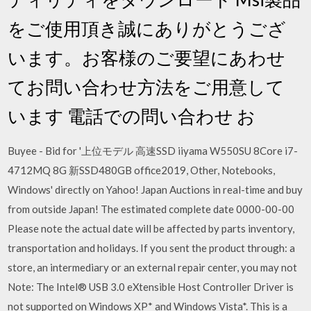
をご使用頂き誠にありがとうござ
います。お客様のご要望にあわせ
てお問い合わせ方法をご用意して
います 電話での問い合わせ お
Buyee - Bid for '上位モデル 高速SSD iiyama W550SU 8Core i7-
4712MQ 8G 新SSD480GB office2019, Other, Notebooks,
Windows' directly on Yahoo! Japan Auctions in real-time and buy
from outside Japan! The estimated complete date 0000-00-00
Please note the actual date will be affected by parts inventory,
transportation and holidays. If you sent the product through: a
store, an intermediary or an external repair center, you may not
Note: The Intel® USB 3.0 eXtensible Host Controller Driver is
not supported on Windows XP* and Windows Vista*. This is a