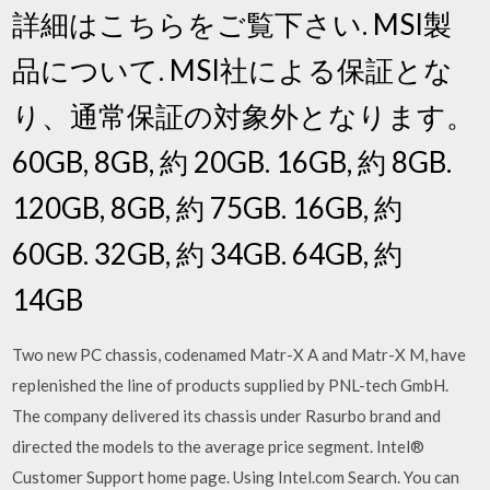
詳細はこちらをご覧下さい. MSI製
品について. MSI社による保証とな
り、通常保証の対象外となります。
60GB, 8GB, 約 20GB. 16GB, 約 8GB.
120GB, 8GB, 約 75GB. 16GB, 約
60GB. 32GB, 約 34GB. 64GB, 約
14GB
Two new PC chassis, codenamed Matr-X A and Matr-X M, have
replenished the line of products supplied by PNL-tech GmbH.
The company delivered its chassis under Rasurbo brand and
directed the models to the average price segment. Intel®
Customer Support home page. Using Intel.com Search. You can