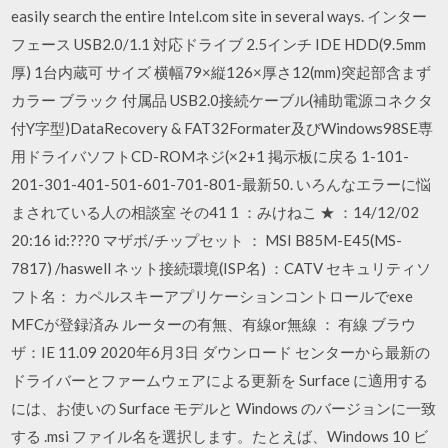
easily search the entire Intel.com site in several ways. インター
フェース USB2.0/1.1 対応ドライブ 2.5インチ IDE HDD(9.5mm
厚) 1台内蔵可 サイズ 横幅79×縦126×厚さ12(mm)突起部含まず
カラー ブラック 付属品 USB2.0接続ケーブル(補助電源コネクタ
付Y字型)DataRecovery & FAT32Formater及びWindows98SE専
用ドライバソフトCD-ROMネジ(×2+1 掲示板に戻る 1-101-
201-301-401-501-601-701-801-最新50. いろんなエラーに悩
まされている人の相談室 その41 1 ：みけねこ ★ ：14/12/02
20:16 id:???0 マザボ/チップセット ： MSI B85M-E45(MS-
7817) /haswell ネット接続環境(ISP名) ：CATV セキュリティソ
フト名： カペルスキーアプリケーションコントロールでexe
MFCが登録済み ルーターの有無、有線or無線 ： 有線 ブラウ
ザ：IE 11.09 2020年6月3日 ダウンロード センターから最新の
ドライバーとファームウェアによる更新を Surface に適用する
には、お使いの Surface モデルと Windows のバージョンに一致
する .msi ファイル名を選択します。たとえば、Windows 10 ビ