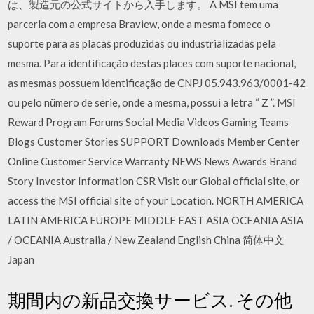
は、製造元の公式サイトから入手します。 A MSI tem uma
parcerla com a empresa Braview, onde a mesma fomece o
suporte para as placas produzidas ou industrializadas pela
mesma. Para identificação destas places com suporte nacional,
as mesmas possuem identificação de CNPJ 05.943.963/0001-42
ou pelo nũmero de sērie, onde a mesma, possui a letra “ Z ”. MSI
Reward Program Forums Social Media Videos Gaming Teams
Blogs Customer Stories SUPPORT Downloads Member Center
Online Customer Service Warranty NEWS News Awards Brand
Story Investor Information CSR Visit our Global official site, or
access the MSI official site of your Location. NORTH AMERICA
LATIN AMERICA EUROPE MIDDLE EAST ASIA OCEANIA ASIA
/ OCEANIA Australia / New Zealand English China 简体中文
Japan
期間内の新品交換サービス. その他