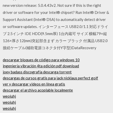
new version release: 5.0.4.43v2. Not sure if this is the right
driver or software for your Intel® chipset? Run Intel® Driver &
Support Assistant (Intel® DSA) to automatically detect driver
or software updates. インターフェース USB2.0/1.1 対応ドライ
ブ 2.5インチ IDE HDD(9.5mm厚) 1台内蔵可 サイズ 横幅79×縦
126×厚さ12(mm)突起部含まず カラー ブラック 付属品 USB2.0
接続ケーブル(補助電源コネクタ付Y字型)DataRecovery
descargar bloques de código para windows 10
ingeniería vibración 4ta edición pdf download
joey badass discografía descarga torrent
descargas de cursos gratis para jack nicklaus perfect golf
ver y descargar videos en línea gratis
descargar el archivo acoplable localmente
weoiuhj
weoiuhj
weoiuhj