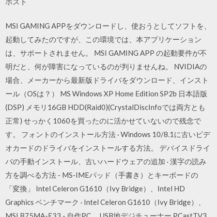
ホスト
MSI GAMING APPをダウンロードし、使おうとしてソフトを、
起動してみたのですが、この環境では、本アプリケーション
は、サポートされません。 MSI GAMING APP の起動要件が不
明だと、何が障害になっているのが判りませんね。 NVIDIAの
場合、メーカーから最新版ドライバをダウンロード、インスト
ール（OSは？） MS Windows XP Home Edition SP2b 日本語版
(DSP) メモリ16GB HDD(Raid0)(CrystalDiscInfoでは両方とも
正常) せっかく1060を買ったのに活かせていないので残念で
す。 フォントのインストール方法 · Windows 10/8.1に古いビデ
オカードのドライバをインストールする方法。 デバイスドライ
バの手動インストール、古いハードウェアの追加 · 漢字の読み
方を調べる方法 - MS-IMEパッド（手書き）とキーボードの
「変換」 Intel Celeron G1610（Ivy Bridge）、Intel HD
Graphics ベンチマーク · Intel Celeron G1610（Ivy Bridge）、
MSI B75MA-E33 - 自作PC、 USB地デジチューナー PCastTV3