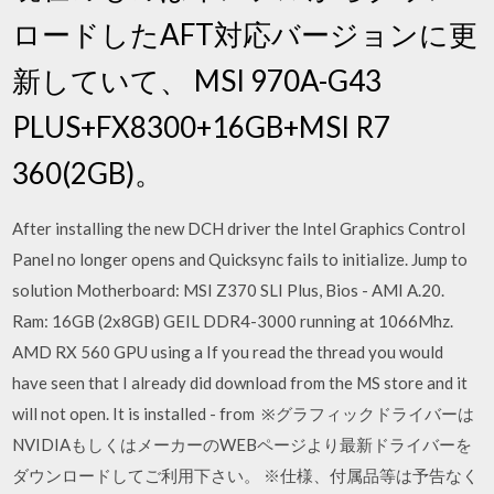
ロードしたAFT対応バージョンに更
新していて、 MSI 970A-G43
PLUS+FX8300+16GB+MSI R7
360(2GB)。
After installing the new DCH driver the Intel Graphics Control
Panel no longer opens and Quicksync fails to initialize. Jump to
solution Motherboard: MSI Z370 SLI Plus, Bios - AMI A.20.
Ram: 16GB (2x8GB) GEIL DDR4-3000 running at 1066Mhz.
AMD RX 560 GPU using a If you read the thread you would
have seen that I already did download from the MS store and it
will not open. It is installed - from ※グラフィックドライバーは
NVIDIAもしくはメーカーのWEBページより最新ドライバーを
ダウンロードしてご利用下さい。 ※仕様、付属品等は予告なく