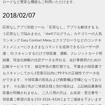
ロードなど豊富な機能もご利用いただけます。
2018/02/07
応答なしアプリ対処ツール 「応答なし」アプリを解決する も
う応答なしで悩みません 「shellプログラム」カテゴリーの人気
ランキング Easy Context Menu エクスプローラなどのコンテキ
ストメニューにさまざまなコマンドを追加できる (ユーザー評
価： 0) スキャンするだけで領収書、通帳、クレジットカード明
細書、現金出納帳の仕訳データを作れる、会計事務所のための
記帳サービスです。 確定申告の繁忙期でも、手書きの領収書で
もスキャンしてから1営業日以内に99.9％の正確性でデータ化
ができます。 ※領収書の宛名および摘要欄は空欄となっており
ます。 ※お届け先がご依頼主様と別の場合は、上記納品書兼領
収書が同梱されません。 ご入り用の方は、お名前・受注番号・
領収書ご希望の旨を [ 03-3526-4326 ] までご連絡を下さいます