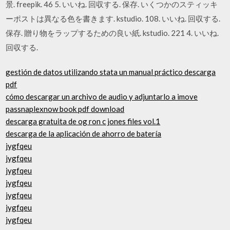
景. freepik. 46 5. いいね. 回収する. 保存. いくつかのスティッキ
ーポストは異なる色を書きます. kstudio. 108. いいね. 回収する.
保存. 贈り物をラップするための良い紙. kstudio. 221 4. いいね.
回収する.
gestión de datos utilizando stata un manual práctico descarga
pdf
cómo descargar un archivo de audio y adjuntarlo a imove
passnaplexnow book pdf download
descarga gratuita de og ron c jones files vol.1
descarga de la aplicación de ahorro de batería
jygfqeu
jygfqeu
jygfqeu
jygfqeu
jygfqeu
jygfqeu
jygfqeu