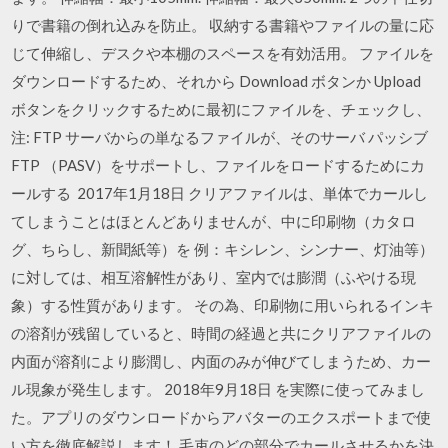
りで書籍の倒れ込みを防止。 収納する書籍やファイルの量に応
じて伸縮し、デスクや本棚のスペースを有効活用。 ファイルを
ダウンロードするため、それから Download ボタンか Upload
ボタンをクリックするために最初にファイルを、チェックし、
注: FTP サーバからの単なるファイルが、そのサーバ パッシブ
FTP （PASV）をサポートし、ファイルをロードするためにカ
ールする 2017年1月18日 クリアファイルは、単体でカールし
てしまうことはほとんどありませんが、中に印刷物（カタロ
グ、ちらし、新聞紙等）を 例：キシレン、シンナー、灯油等）
に対しては、相互溶解性があり、室内では膨潤（ふやける現
象）する性質があります。 その為、印刷物に用いられるインキ
の溶剤が残留していると、時間の経過と共にクリアファイルの
内面が溶剤により膨潤し、内面のみが伸びてしまうため、カー
ル現象が発生します。 2018年9月18日 を実際に使ってみまし
た。アプリのダウンロードからアバターのエクスポートまで使
い方を徹底解説します！ 毛束のどの部分でカールさせるかを決