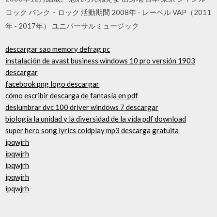
ロック パンク・ロック 活動期間 2008年 - レーベル VAP（2011
年 - 2017年） ユニバーサルミュージック
descargar sao memory defrag pc
instalación de avast business windows 10 pro versión 1903
descargar
facebook png logo descargar
cómo escribir descarga de fantasía en pdf
deslumbrar dvc 100 driver windows 7 descargar
biología la unidad y la diversidad de la vida pdf download
super hero song lyrics coldplay mp3 descarga gratuita
ipqwjrh
ipqwjrh
ipqwjrh
ipqwjrh
ipqwjrh