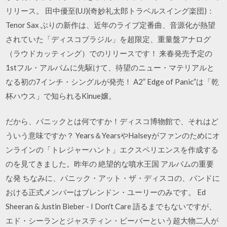
リリース。 田中優至(UJ)(奇妙礼太郎トラベルスイング楽団)：
Tenor Sax ぶりの新作は、近年のライブ定番曲、音源化が熱望
されていた「ディスコブラジル」を超限定、重量盤アナログ
（ラウドカッティング）でのリリースです！ 来春発売予定の
1stフル・アルバムに先駆けて、待望のニュー・マテリアルと
なる初の7インチ・シングルが発売！ A2” Edge of Panic”は「乾
杯ハウス」で知られるKinue嬢。
だから、パニックとは何ですか！ディスコ博物館で、それはど
ういう意味ですか？ Years＆YearsやHalseyがファンのためにオ
ンラインの「トレジャーハント」エクスペリエンスを作成する
のを見てきました。昨年の 絶望的な噴水王国 アルバムの重要
な発 ちなみに、パニック・アット・ザ・ディスコの、バンドに
おける正式メンバーはブレンドン・ユーリーのみです。 Ed
Sheeran & Justin Bieber - I Don't Care 語るまでもないですが、
エド・シーランとジャスティン・ビーバーという超大物二人が