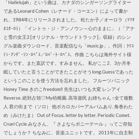
「Hallelujah」という曲は、カナダのシンガーソングライター
であるLeonard Cohen（レナード・コーエン）によって書か
れ、1984年にリリースされました。 松たか子／オーロラ（ﾏﾂﾀ
ｶｺｵｰﾛﾗ）「イントゥ・ジ・アンノウン～心のままに」（「アナ
と雪の女王2 [オリジナル・サウンドトラック]」収録）のシン
グル楽曲ダウンロード、音楽配信なら「music.jp」。作詞：ｸﾘｽ
ﾃﾝ･ｱﾝﾀﾞｰｿﾝ･ﾛﾍﾟｽ／ﾛﾊﾞｰﾄ･ﾛﾍﾟｽ、作曲 こちらは海外サイト様
からです。また直訳です。すみません。 私がここ2、3か月冬
眠していたと言うことができたことがそうlong.Guessであった
というこのことを使う方法を忘れました。 フルーツパニック
Honey Time きのこfreedom‼︎ 先生はいつも大変 レンアイ
Reverse. 絶対占領♡My幼稚園. 高等遊民 お姉ちゃん ↑全て複数
人 君の街まで（ソロ） 他ボカロカバーアルバムあり. 角巻わた
め（みけたま） Out of Focus. letter by letter. Periodic Comet.
Cruel Cycle みなさん、『 さよならポニーテール 』ってご存知
でしょうか？ ちなみに、音楽ユニットです。 2011年に自主制