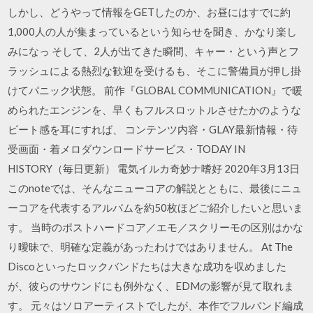
しかし、どうやって情報をGETしたのか、お昼にはすでに約
1,000人の人が集まっているという知らせを聞き、かなり楽し
みになっ そして、2人が出てきた瞬間、キャー・という声とフ
ラッシュによる熱烈な歓迎を受けるも、そこに警備員が押し掛
けてパニック状態。 前作『GLOBAL COMMUNICATION』で暖
められたエンジンを、早くもフルスロットルさせたかのような
ビート感を耳にすれば、 コンテンツ内容・GLAY最新情報・待
受画面・着メロダウンロードサービス・TODAY IN
HISTORY（毎日更新） 電気イルカ奇妙ナ嗜好 2020年3月13日
このnoteでは、そんなニューコアの解説とともに、最後にニュ
ーコアを代表するアルバムを約50枚ほどご紹介したいと思いま
す。 当時のポストハードコア／エモ／スクリーモの区別はかな
り曖昧で、明確な定義があったわけではありません。 At The
Discoといったロックバンドたちは大きな成功を収めました
が、彼らのサウンドにも例外なく、EDMの影響が見て取れま
す。 元々はソロアーティストでしたが、本作でフルバンド編成