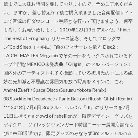
信までに大変お時間を要しておりますので、予めご了承くださ
い。 ますが、差し替え終了後ご購入頂きました音楽配信サイト
にて音源の再ダウンロード手続きを行って頂けますよう、何卒
よろしくお願い致します。 2010年12月13日 アルバム『Fine:
The Best of Frogman』リリース記念、そしてフロッグマ
ン”Cold Sleep（＝冬眠）”前のフィナーレを飾る Disc2：
TAICHI MASTER Megamixでその一部をミックスされているド
ープ全開なMEXICO未発表曲「Origin」のフル・バージョン！
国内外のアーティストも多く撮影している梅川氏の手による絶
妙な光加減と不思議な雰囲気を放つ写真をメインに、これ
Andrei Zueff / Space Disco (Susumu Yokota Remix)
08.Stockholm Decadence / Panic Button (Hitoshi Ohishi Remix)
*** 2018年7月6日 3rdフル・アルバム『Ill』のリリースを7月
11日に控えたa crowd of rebellionが、限定デザイン・グッズを
ゲキクロ、 ヴィレッジヴァンガード特設コーナー展開店舗なら
びにWEB通販では、限定グッズのみならず3rdフル・アルバム