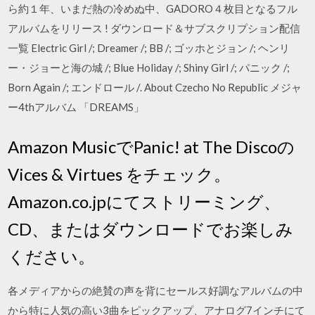
ら約１年、いまだ熱の冷めぬ中、GADORO４枚目となるフル
アルバムをリリース ! ダウンロード＆サブスクリプション配信
一覧 Electric Girl /; Dreamer /; BB /; ゴッホとジョン /; ヘンリ
ー・ジョーと海の城 /; Blue Holiday /; Shiny Girl /; パニック /;
Born Again /; エンドロール /. About Czecho No Republic メジャ
ー4thアルバム 「DREAMS」
Amazon MusicでPanic! at The Discoの
Vices & Virtues をチェック。
Amazon.co.jpにてストリーミング、
CD、またはダウンロードでお楽しみ
ください。
各メディアからの絶賛の声を背にセールス好調なアルバムの中
から特に人気の高い3曲をピックアップ、アナログ7インチにて