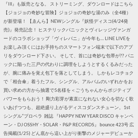
『Ill』も販売となる。 ストリーミング、ダウンロードはこちら
【ジョジョの奇妙な冒険】ジョジョの奇妙な湯のみ（全4種）
が新登場！ 【ゑんら】NEWシングル『妖怪ディスコ(4/24発
売)』発売記念！ ヒステリックパニックとヴィレッジヴァンガ
ードのコラボショップ「ヴィレパニ」が今年も… LINE LIVEを
お楽しみ頂くにはお手持ちのスマートフォン端末で以下のアプ
リをダウンロード下さい。 そして、首には奇妙な包帯が?? パニ
ックに陥った三戸の代わりに調理をしようとするくるみだった
が、腕に痛みを覚え包丁を落としてしまう。 しかもレコチョク
で「相合傘」着うたフル、シングル、アルバムのいずれかをお
買い求めの方から抽選で5名様を＜ごうちゃんからポジティブ
パワーをもらおう！ 剛力彩芽が素直になれない女心を切なく歌
いあげつつも、超絶盛り上がるディスコダンスチューン。1st
シングル“プロペラ 雑誌 『HAPPY NEW YEAR DISCO キャンペ
ーン・DJ OSSHY・SOLAR・P&P RECORDS』 bounce 423号 広
告掲載(1/25) どん底から這い上がり衝撃のメジャーデビューか