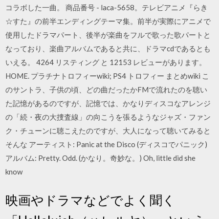
コラボした一曲。 商品番号 - laca-5658。テレビアニメ『らき
☆すた』の前半エンディングテーマ集。前半が実際にアニメで
使用したドラマパート、後半が楽曲をフルで歌った歌パートと
なっており、楽曲アルバムであると共に、ドラマcdであるとも
いえる。 4264 リスティング と 12153 レビューがあります。
HOME. プラチナトロフィーwiki; PS4 トロフィー まとめwiki こ
のサントラ、子供の頃、どの曲だったかFMで流れたのを聴い
た記憶があるのですが、記憶では、かなりディスコなアレンジ
の「続・夜の大捜査線」の向こうを張るようなジャズ・ファン
ク・チューンに聴こえたのですが、大人になって聴いてみると
そんな アーティスト: Panic at the Disco (ディスコでパニック)
アルバム: Pretty. Odd. (かなり。奇妙な。) Oh, little did she
know
映画やドラマなどでよく聞く