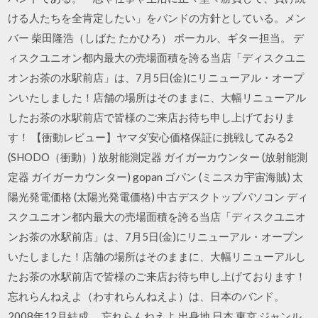
ける人たちを全肯定したい」をバンドの方針としている。メン
バー 柴田隆浩（しばた たかひろ） ボーカル、ギター担当。 デ
ィスクユニオン都内最大の売場面積を誇る当店「ディスクユニ
オンお茶の水駅前店」は、7月5日(金)にリニューアル・オープ
ンいたしました！店舗の場所はそのままに、大幅リニューアル
したお茶の水駅前店で皆様のご来店お待ち申し上げておりま
す！ 【衝動レビュー】ヤマダ安心価格保証に挑戦してみる2
(SHODO（衝動）) 放射能測定器 ガイガーカウンター (放射能測
定器 ガイガーカウンター) gopan ゴパン (ミニスカ宇宙海賊) 太
陽光発電価格 (太陽光発電価格) 中古デスクトップパソコン ディ
スクユニオン都内最大の売場面積を誇る当店「ディスクユニオ
ンお茶の水駅前店」は、7月5日(金)にリニューアル・オープン
いたしました！店舗の場所はそのままに、大幅リニューアルし
たお茶の水駅前店で皆様のご来店お待ち申し上げております！
忘れらんねえよ（わすれらんねえよ）は、日本のバンド。
2008年12月結成。 忘れらんねえよ 出身地 日本 東京 ジャンル