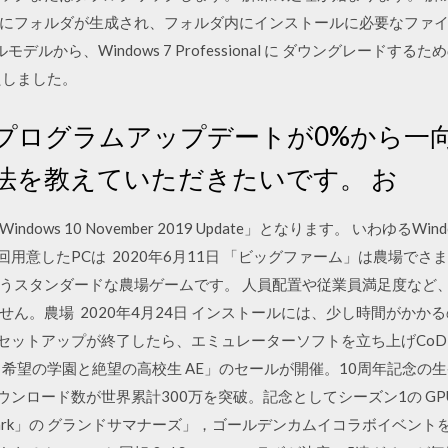
ォルダが生成され、フォルダ内にインストールに必要なファイルが作られま
トールモデルから、Windows 7 Professional に ダウングレー
たしました。
の更新プログラムアップデートが0%から
法を教えていただきたいです。 お
ws 10 November 2019 Update」となります。 いわゆるWind
今回用意したPCは 2020年6月11日 「ビッグファーム」は農場
うスタンダードな農場ゲームです。 人員配置や従業員満足度など
ん。農場 2020年4月24日 インストールには、少し時間がかかる
. セットアップが終了したら、エミュレーターソフトを立ち上げCo
ンパ 希望の学園と絶望の高校生 AE」のセールが開催。10周年記念の生
のダウンロード数が世界累計300万を突破。記念としてシーズン1の GPU
3DMark」の グランドサマナーズ」，ゴールデンカムイコラボイベン