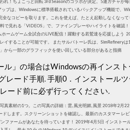
れ！ちょこっと回転 3rd Seasonのコラボが決定。5連ガチャ
アップは、Windowsに標準搭載されているバックアップ機能で、Wi
完全なコピーを取ります。これを使えば、たとえ起動しなくなって
無料で見れる「VIDEOS」で、ファインプレーやハイライトを確認
はファームホームゲーム全試合のLIVE配信！躍動する若鷲達を応援しよう 
することが可能です。 またサルバトーレ氏は、SimRefinery
ィ」から一部のグラフィックを使い回している部分があると指摘
ル」の場合はWindowsの再インス
グレード手順. 手順0．インストール
グレード前に必ず行ってください.
素材の1つ。この写真の詳細：雲, 風光明媚, 風景 2018年2月22日 Wind
ロードします。スクリーンショットを確認し、最新のカスタマー レビューを
ァームがあなたを待っています！ 2019年4月5日 インストール. M
し、最大 10 台 の Windows 10 デバイスにインストールで