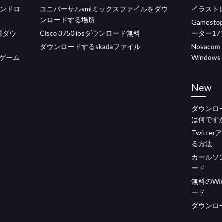
アンドロ
ユニバーサルxmlミックスファイルをダウ
イラスト
ンロードする場所
Games
料ダウ
Cisco 3750 iosダウンロード無料
ーター1
ダウンロードするskadaファイル
Novac
ゲーム
Windows
New
ダウンロ
は何です
Twitt
る方法
カールソ
ード
無料のWi
ード
ダウンロ