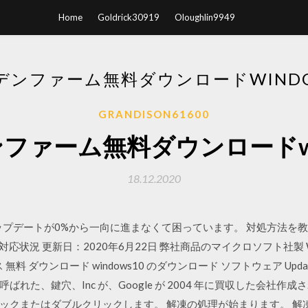
Home
Goldrick30919
Oloughlin9949
デンファーム無料ダウンロードWINDOW
GRANDISON61600
ファーム無料ダウンロードwind
18.12.2020
ムアップデートが0%から一向に進まなくて困っています。 対処方法を
本語版 対応状況 更新日：2020年6月22日 弊社商品のマイクロソフト社製 
ダウンロード windows10 のダウンロード ソフトウェア UpdateStar
れた、鍵穴、Inc が、Google が 2004 年に買収した会社
ックまたはダブルクリックします。 解凍の処理が始まります。 解