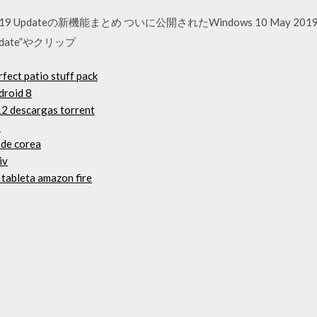
May 2019 Updateの新機能まとめ ついに公開されたWindows 10 May 
date”やクリップ
rfect patio stuff pack
droid 8
2 descargas torrent
r
a de corea
iv
 tableta amazon fire