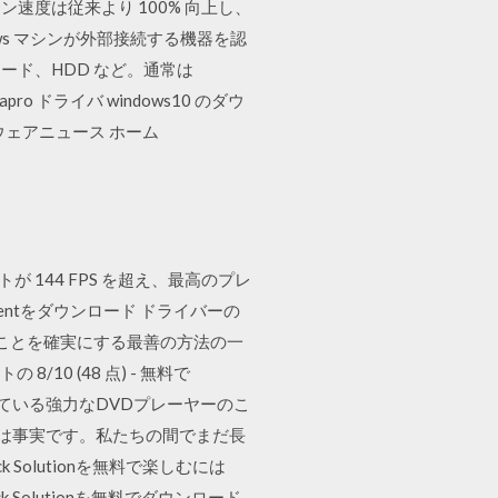
度は従来より 100% 向上し、
ws マシンが外部接続する機器を認
ド、HDD など。通常は
ro ドライバ windows10 のダウ
ソフトウェアニュース ホーム
が 144 FPS を超え、最高のプレ
 Talentをダウンロード ドライバーの
することを確実にする最善の方法の一
0 (48 点) - 無料で
性を保っている強力なDVDプレーヤーのこ
のは事実です。私たちの間でまだ長
ack Solutionを無料で楽しむには
Solutionを無料でダウンロード