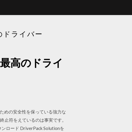
高のドライバー
めの最高のドライ
ンピューターのための安全性を保っている強力な
う終止符をえているのは事実です。
ド DriverPack Solutionを