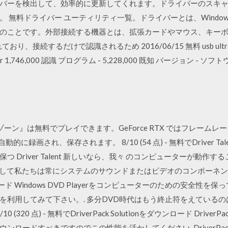
バーを検出して、効率的に更新してくれます。ドライバーのスキャン速
 無料ドライバー ユーティリティ一覧。ドライバーとは、Windo
のことです。外部接続する機器とは、拡張カードやマウス、キーボー
おり、接続するだけで認識されるため 2016/06/15 無料 usb ultrap
r 1,746,000 認識 プログラム - 5,228,000 既知 バージョン - 
ーン』は無料でプレイできます。GeForce RTX ではフレームレート
ts で自動的に録画され、保存されます。 8/10 (54 点) - 無料でDriver
 Driver Talent 新しいなら、我々 のコンピューターが動作
して私たちは常にシステムのサウンドまたはビデオのコンポーネントの 8/1
ダウンロード Windows DVD Playerをコンピューターのための安全
を利用してみて下さい。. 多分DVD時代はもう終止符をえている
320 点) - 無料でDriverPack Solutionをダウンロード DriverP
ードすべきですのでこの性能を活かしてください. DriverPack 