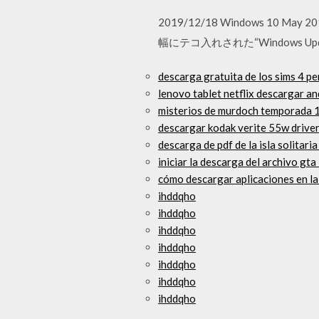
2019/12/18 Windows 10 
幅にテコ入れされた“Windows Up
descarga gratuita de los sims 4 pe
lenovo tablet netflix descargar an
misterios de murdoch temporada 1
descargar kodak verite 55w drive
descarga de pdf de la isla solitari
iniciar la descarga del archivo gta 
cómo descargar aplicaciones en la
ihddqho
ihddqho
ihddqho
ihddqho
ihddqho
ihddqho
ihddqho