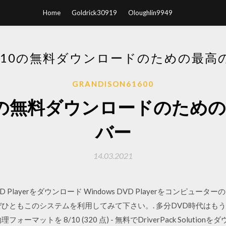
Home
Goldrick30919
Oloughlin9949
S 10の無料ダウンロードのための最
GRANDISON61600
 10の無料ダウンロードのた
バー
14.03.2021
ows DVD Playerをダウンロード Windows DVD Playerをコ
ぜひともこのシステムを利用してみて下さい。. 多分DVD時代はも
トを 8/10 (320 点) - 無料でDriverPack Solutionをダウンロー