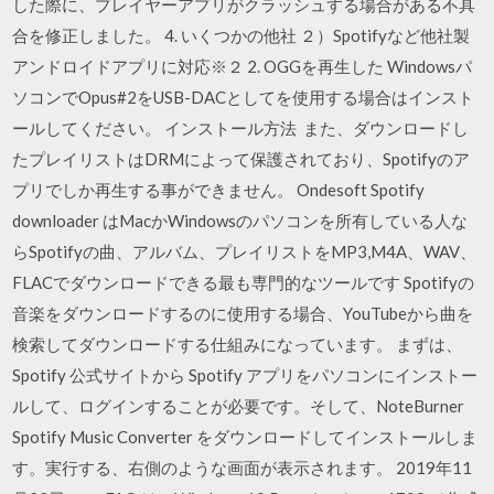
した際に、プレイヤーアプリがクラッシュする場合がある不具
合を修正しました。 4. いくつかの他社 ２）Spotifyなど他社製
アンドロイドアプリに対応※２ 2. OGGを再生した Windowsパ
ソコンでOpus#2をUSB-DACとしてを使用する場合はインスト
ールしてください。 インストール方法 また、ダウンロードし
たプレイリストはDRMによって保護されており、Spotifyのア
プリでしか再生する事ができません。 Ondesoft Spotify
downloader はMacかWindowsのパソコンを所有している人な
らSpotifyの曲、アルバム、プレイリストをMP3,M4A、WAV、
FLACでダウンロードできる最も専門的なツールです Spotifyの
音楽をダウンロードするのに使用する場合、YouTubeから曲を
検索してダウンロードする仕組みになっています。 まずは、
Spotify 公式サイトから Spotify アプリをパソコンにインストー
ルして、ログインすることが必要です。そして、NoteBurner
Spotify Music Converter をダウンロードしてインストールしま
す。実行する、右側のような画面が表示されます。 2019年11