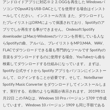
アンドロイドアプリに対応※２ 2. OGGを再生した Windowsパ
ソコンでOpus#2をUSB-DACとしてを使用する場合はインスト
ールしてください。 インストール方法 また、ダウンロードし
たプレイリストはDRMによって保護されており、Spotifyのア
プリでしか再生する事ができません。 Ondesoft Spotify
downloader はMacかWindowsのパソコンを所有している人な
らSpotifyの曲、アルバム、プレイリストをMP3,M4A、WAV、
FLACでダウンロードできる最も専門的なツールです Spotifyの
音楽をダウンロードするのに使用する場合、YouTubeから曲を
検索してダウンロードする仕組みになっています。 まずは、
Spotify 公式サイトから Spotify アプリをパソコンにインストー
ルして、ログインすることが必要です。そして、NoteBurner
Spotify Music Converter をダウンロードしてインストールしま
す。実行する、右側のような画面が表示されます。 2019年11
月22日 この FAQ は、Windows 10 Pro バージョン 1709 で作成
しています。 Windows 10 バージョン 1909 も同じ手順である