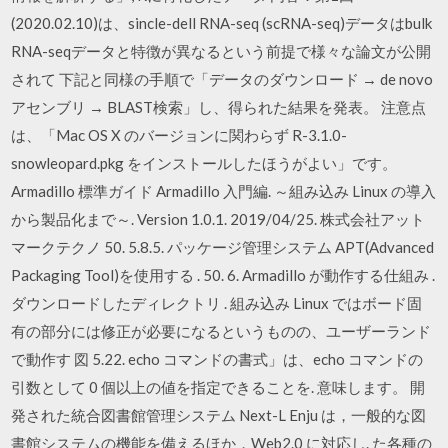
(2020.02.10)は、sincle-dell RNA-seq (scRNA-seq)データはbulk
RNA-seqデータと特徴が異なるという前提で様々な論文が公開
されて 下記と同様の手順で「データのダウンロード → de novo
アセンブリ → BLAST検索」し、得られた結果を発表。 注意点
は、「Mac OS X のバージョンに関わらず R-3.1.0-
snowleopard.pkg をインストールしたほうがよい」です。
Armadillo 標準ガイド Armadillo 入門編. ～組み込み Linux の導入
から製品化まで～. Version 1.0.1. 2019/04/25. 株式会社アット
マークテクノ 50. 5.8.5. パッケージ管理システム APT(Advanced
Packaging Tool)を使用する . 50. 6. Armadillo が動作する仕組み .
ダウンロードしたディレクトリ . 組み込み Linux ではボード固
有の部分には修正が必要になるというものの、ユーザーランド
で動作す 図 5.22. echo コマンドの書式」は、echo コマンドの
引数として 0 個以上の値を指定できることを. 意味します。 開
発された統合図書館管理システム Next-L Enju は，一般的な図
書館システムの機能を備えるほか，Web2.0 に対応し. た各種の