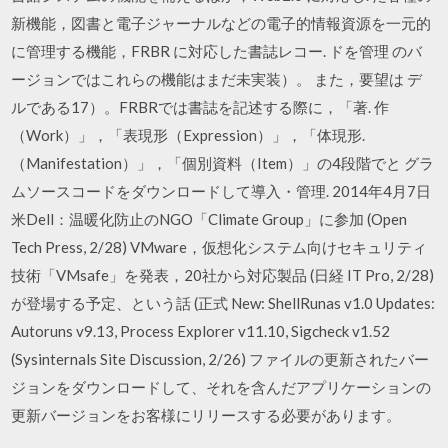
新機能，図書と電子ジャーナルなどの電子的情報資源を一元的
に管理する機能，FRBR に対応した書誌レコー. ドを管理 のバ
ージョンではこれらの機能はまだ未実装）。 また，要望は デ
ルである17）。FRBRでは書誌を記述する際に，「著. 作
（Work）」，「表現形（Expression）」，「体現形.
（Manifestation）」，「個別資料（Item）」の4段階でと グラ
ムソースコードをダウンロードして導入・管理. 2014年4月7日
米Dell：温暖化防止のNGO「Climate Group」に参加 (Open
Tech Press, 2/28) VMware，仮想化システム向けセキュリティ
技術「VMsafe」を発表，20社から対応製品 (日経 IT Pro, 2/28)
が登場する予定、という話 (正式 New: ShellRunas v1.0 Updates:
Autoruns v9.13, Process Explorer v11.10, Sigcheck v1.52
(Sysinternals Site Discussion, 2/26) ファイルの更新されたバー
ジョンをダウンロードして、それを含んだアプリケーションの
更新バージョンをお客様にリリースする必要があります。