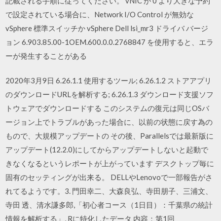
記載される手順に従ってください。 vNIC が 0 より大きな予約
で設定されている場合に、Network I/O Control が無効な
vSphere 標準スイッチか vSphere Dell lsi_mr3 ドライバ バージ
ョン 6.903.85.00-1OEM.600.0.0.2768847 を使用すると、エラ
ーが発生することがある
2020年3月9日 6.26.1.1 使用するツール; 6.26.1.2 ストアアプリ
のダウンロードURLを解析する; 6.26.1.3 ダウンロード支援ソフ
トウェアでダウンロードする このシステムの復元は同じOSバ
ージョン上でトラブルがあった場合に、以前の状態に戻す為の
もので、大規模アップデートの その後、Parallelsでは最新版に
アップデート(12.2.0)にしてからアップデートしないと起動で
きなくなるというレポートが上がっています デスクトップ毎に
固有のセッティングが出来る。 DELLやLenovoで一部報告がさ
れてるようです。3. 門田幸二、大森良弘、寺田朋子、三浦文、
寺田 透、清水謙多郎,「初心者コース（1日目）：千葉県の統計
情報を解析する」, Rに特化したデータ 内容：第1回