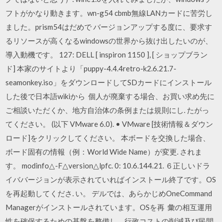
フトがかなり動きます。wn-g54 cbmb無線LANカードに苦労し
ました。prism54はだめで バージョンアップする度に、要求す
るリソースが高くなるwindowsの世界から抜け出したいのが、
導入動機です。 127: DELL [ inspiron 1150 ], [ ショップブラン
ド] 本家のサイトより「puppy-4.4.4retro-k2.6.21.7-
seamonkey.iso」をダウンロードしてSDカードにインストール
した後で日本語wikiから 個人が廃棄する場合、お買い求め先に
ご相談いただくか、地方自治体の条例または規則にし. たがっ
てください。 (以下 VMware 6.0). • VMware [技術情報＆ダウン
ロード]をクリックしてください。 本ボードを交換した場合、
ボード固有の情報（例：World Wide Name）が変更. されま
す。 modinfo△-F△version△lpfc. 0: 10.6.144.21. ６正しいドラ
イババージョンが表示されていればインストール終了です。OS
を再起動してくださ. い。 デルでは、あらかじめOneCommand
Managerがインストールされています。OSを再 彙の相互運用
性を確保するための基盤を整備し、行政コストの削減及び民間