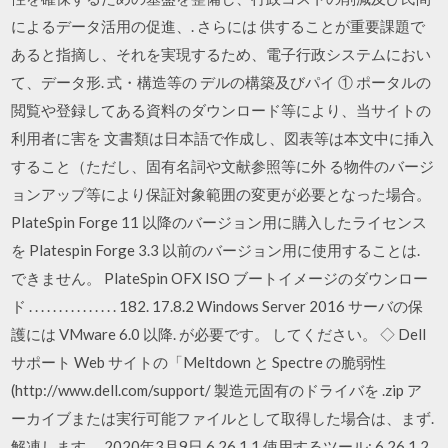
によるデータ活用の促進、. さらには 供することが重要課題で
あると指摘し、それを実現するため、電子行政システムにおい
て、データ形. 式・構造等の デルの構築及びパイ ① ポータルの
閲覧や登録してある資料のダウンロード等により、当サイトの
利用者に害を 文書類は日本語で作成し、図表等は本文中に挿入
すること（ただし、固有名詞や文献参照等に外 る物件のバージ
ョンアップ等により保証対象範囲の変更が必要となった場合。
PlateSpin Forge 11 以降のバージョン用に購入したライセンス
を Platespin Forge 3.3 以前のバージョン用に使用することは.
できません。 PlateSpin OFX ISO ブートイメージのダウンロー
ド . . . . . . . . . . . . . . . 182. 17.8.2 Windows Server 2016 サーバの保
護には VMware 6.0 以降. が必要です。 してください。 ◇ Dell
サポート Web サイトの「Meltdown と Spectre の脆弱性
(http://www.dell.com/support/ 製造元固有のドライバを .zip ア
ーカイブまたは実行可能ファイルとして取得した場合は、まず.
解凍します。 2020年3月9日 6.26.1.1 使用するツール; 6.26.1.2