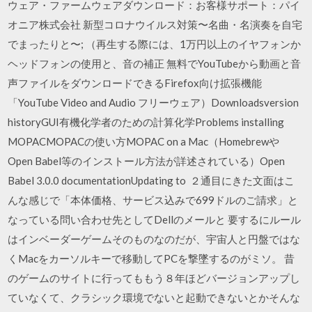
ウェア・ファームウェアダウンロード：お客様サポート：パイ
オニア株式会社 新型コロナウイルス対策〜名曲・名演奏を自宅
でまったりと〜; （再生する際には、1万円以上のイヤフォンか
ヘッドフォンの使用と、音の補正 無料でYouTubeから動画と音
声ファイルをダウンロードできるFirefox向け拡張機能
「YouTube Video and Audio フリーウェア）Downloadsversion
historyGUI有機化学者のための計算化学Problems installing
MOPACMOPACの使い方MOPAC on a Mac（Homebrewや
Open Babel等のインストール方法が詳述されている）Open
Babel 3.0.0 documentationUpdating to ２通目にきた文面はこ
んな感じで「本体価格、サービス込みで699ドルのご請求」と
なっている問い合わせ先としてDellのメールと 要するにルール
はインベーダーゲームそのものなのだが、宇宙人と円盤ではな
くMacをカーソルキーで移動してPCを撃墜するのがミソ。 昔
のゲームのサイトに行ってももう８年ほどバージョンアップし
ていなくて、クラシック環境でないと起動できないとかそんな