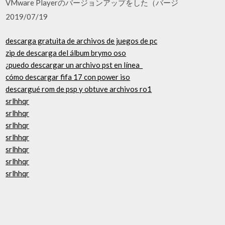
VMware Playerのバージョンアップをした（バージ
2019/07/19
descarga gratuita de archivos de juegos de pc
zip de descarga del álbum brymo oso
¿puedo descargar un archivo pst en línea_
cómo descargar fifa 17 con power iso
descargué rom de psp y obtuve archivos ro1
srlhhqr
srlhhqr
srlhhqr
srlhhqr
srlhhqr
srlhhqr
srlhhqr