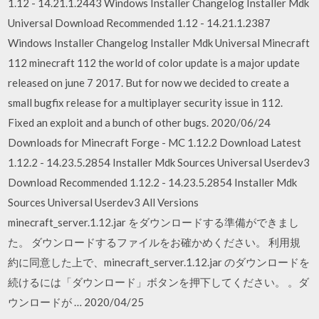
1.12 - 14.21.1.2443 Windows Installer Changelog Installer Mdk
Universal Download Recommended 1.12 - 14.21.1.2387
Windows Installer Changelog Installer Mdk Universal Minecraft
112 minecraft 112 the world of color update is a major update
released on june 7 2017. But for now we decided to create a
small bugfix release for a multiplayer security issue in 112.
Fixed an exploit and a bunch of other bugs. 2020/06/24
Downloads for Minecraft Forge - MC 1.12.2 Download Latest
1.12.2 - 14.23.5.2854 Installer Mdk Sources Universal Userdev3
Download Recommended 1.12.2 - 14.23.5.2854 Installer Mdk
Sources Universal Userdev3 All Versions
minecraft_server.1.12.jar をダウンロードする準備ができまし
た。 ダウンロードするファイルをお確かめください。 利用規
約に同意した上で、minecraft_server.1.12.jar のダウンロードを
続けるには「ダウンロード」ボタンを押下してください。 。ダ
ウンロードが … 2020/04/25