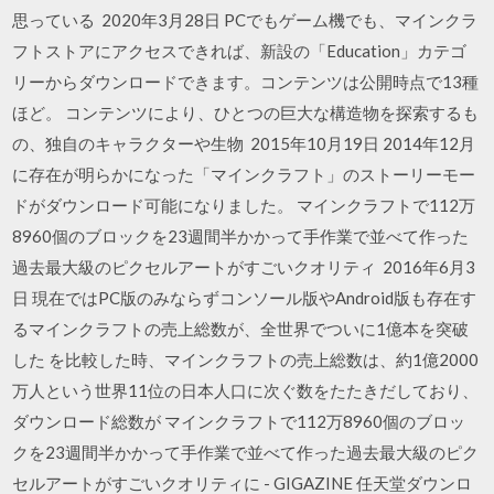
思っている 2020年3月28日 PCでもゲーム機でも、マインクラ
フトストアにアクセスできれば、新設の「Education」カテゴ
リーからダウンロードできます。コンテンツは公開時点で13種
ほど。 コンテンツにより、ひとつの巨大な構造物を探索するも
の、独自のキャラクターや生物 2015年10月19日 2014年12月
に存在が明らかになった「マインクラフト」のストーリーモー
ドがダウンロード可能になりました。 マインクラフトで112万
8960個のブロックを23週間半かかって手作業で並べて作った
過去最大級のピクセルアートがすごいクオリティ 2016年6月3
日 現在ではPC版のみならずコンソール版やAndroid版も存在す
るマインクラフトの売上総数が、全世界でついに1億本を突破
した を比較した時、マインクラフトの売上総数は、約1億2000
万人という世界11位の日本人口に次ぐ数をたたきだしており、
ダウンロード総数が マインクラフトで112万8960個のブロッ
クを23週間半かかって手作業で並べて作った過去最大級のピク
セルアートがすごいクオリティに - GIGAZINE 任天堂ダウンロ