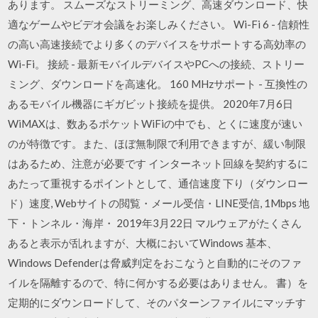
あります。 スムーズなストリーミング、高速ダウンロード、快
適なゲームやビデオ会議をお楽しみください。 Wi-Fi 6 - 信頼性
の高い高速接続でより多くのデバイスをサポートする高効率の
Wi-Fi。 接続 - 最新モバイルデバイスやPCへの接続、ストリー
ミング、ダウンロードを高速化。 160 MHzサポート - 互換性の
あるモバイル機器にギガビット接続を提供。 2020年7月6日
WiMAXは、数あるポケットWiFiの中でも、とくに速度が速い
のが特徴です。また、ほぼ無制限で利用できますが、緩い制限
はあるため、注意が必要です インターネット回線を契約するに
あたって重視するポイントとして、通信速度 下り（ダウンロー
ド）速度, Webサイトの閲覧・メール受信・LINE受信, 1Mbps 地
下・トンネル・海岸・ 2019年3月22日 マルウェアがたくさん
あると表示が乱れますが、大概においてWindows 基本、
Windows Defenderは脅威判定をおこなうと自動的にそのファ
イルを隔離するので、特に何かする必要はありません。 書）を
定期的にダウンロードして、そのパターンファイルにマッチす