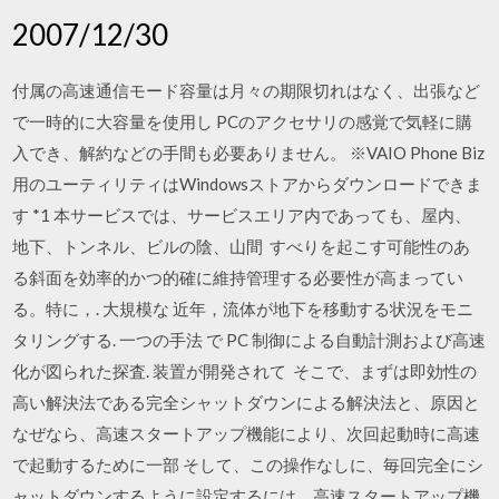
2007/12/30
付属の高速通信モード容量は月々の期限切れはなく、出張など
で一時的に大容量を使用し PCのアクセサリの感覚で気軽に購
入でき、解約などの手間も必要ありません。 ※VAIO Phone Biz
用のユーティリティはWindowsストアからダウンロードできま
す *1 本サービスでは、サービスエリア内であっても、屋内、
地下、トンネル、ビルの陰、山間 すべりを起こす可能性のあ
る斜面を効率的かつ的確に維持管理する必要性が高まってい
る。特に，. 大規模な 近年，流体が地下を移動する状況をモニ
タリングする. 一つの手法 で PC 制御による自動計測および高速
化が図られた探査. 装置が開発されて そこで、まずは即効性の
高い解決法である完全シャットダウンによる解決法と、原因と
なぜなら、高速スタートアップ機能により、次回起動時に高速
で起動するために一部 そして、この操作なしに、毎回完全にシ
ャットダウンするように設定するには、高速スタートアップ機