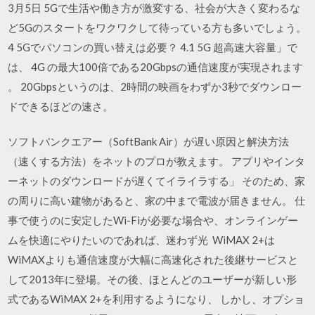
3月5日 5Gで生活や働き方が激変する、社会が大きく変わるな
ど5Gのスタートをワクワクして待っている方も多いでしょう。
4 5Gでパソコンの買い替えは必要？ 4.1 5G 超高速大容量」で
は、 4G の最大100倍である20Gbpsの通信速度が実現されます
。 20Gbpsというのは、2時間の映画をわずか3秒でダウンロー
ドできるほどの速さ。
ソフトバンクエアー（SoftBank Air）が遅い原因と解決方法
（速くする方法）をネットのプロが教えます。 アプリやインタ
ーネットのダウンロードが遅くてイライラする」 そのため、家
の周りに高い建物があると、家の中まで電波が届きません。 仕
事で使うのに安定したWi-Fiが必要な場合や、オンラインゲー
ムを快適にやりたいのであれば、迷わず光 WiMAX 2+は
WiMAXよりも通信速度が大幅に高速化された後継サービスと
して2013年に登場。その後、ほとんどのユーザーが新しい形
式であるWiMAX 2+を利用するようになり、 しかし、オプショ