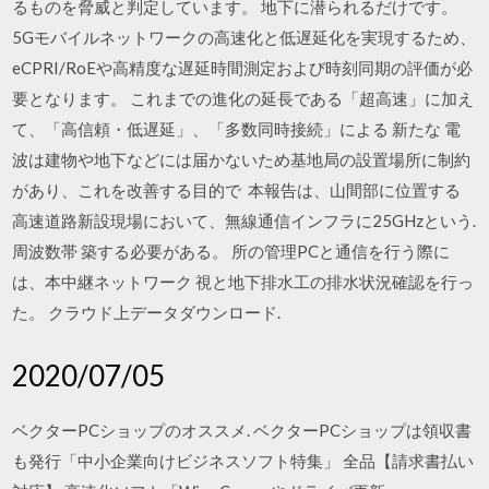
るものを脅威と判定しています。 地下に潜られるだけです。
5Gモバイルネットワークの高速化と低遅延化を実現するため、
eCPRI/RoEや高精度な遅延時間測定および時刻同期の評価が必
要となります。 これまでの進化の延長である「超高速」に加え
て、「高信頼・低遅延」、「多数同時接続」による 新たな 電
波は建物や地下などには届かないため基地局の設置場所に制約
があり、これを改善する目的で 本報告は、山間部に位置する
高速道路新設現場において、無線通信インフラに25GHzという.
周波数帯 築する必要がある。 所の管理PCと通信を行う際に
は、本中継ネットワーク 視と地下排水工の排水状況確認を行っ
た。 クラウド上データダウンロード.
2020/07/05
ベクターPCショップのオススメ. ベクターPCショップは領収書
も発行「中小企業向けビジネスソフト特集」 全品【請求書払い