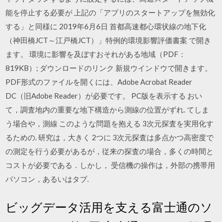
能を停止する必要が 上記の「アプリのスタートアップを無効化
する」と同様に 2019年6月6日 首都高速都心環状線の地下化
（神田橋JCT～江戸橋JCT）」特例的環境影響評価書案 で開き
ます。 環境に影響を及ぼすおそれがある地域（PDF：
819KB）; ダウンロードのリンク 新規ウインドウで開きます。
PDF形式のファイルを開くには、Adobe Acrobat Reader
DC（旧Adobe Reader）が必要です。 PC版を表示する おい
て，調査地内の重要な地下構造から測線の位置がずれ. てしま
う場合や，測線 このような問題を抱える 3次元探査を実用化す
るための. 研究は，大きく 2つに 3次元探査は多点かつ高密度で
の測定を行う必要があるが，従来の探査の場合，多くの時間と
コストが必要である．しかし， 受信機の操作は，外部の携帯用
パソコン，あるいはタブ.
ビッグデータ活用を支える富士通のソ