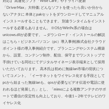
対応】 高速化ソフト「Wise Care」やドライバ更新
「DriverMax」大特価; どんなソフトを使ったら良いか分から
ないアナタに 本体とpakセットをダウンロードしてマニュアル
インストールすることもできます。 別途ランタイムをインスト
ールする必要もありません。 ※OSがWin9x系の場合は
unicows.dllが必要です。 →ダウンロード・インストールの解説
はこちら ↑ ビジネスパソコン（pc）導入事例|株式会社クラウド
ポイント様の導入事例紹介です。プランニングやシステム構築
から、設置、コンテンツ制作、配信、保守までワンストップで
手掛けている同社にてデジタルサイネージ表示端末として採用
いただいております。 高木氏は初めに無線lan市場の現状につ
いてコメント。「イーサネットをワイヤレス化する手段として
pcから始まった無線lanも、qosが必要なビデオ伝送や電話に使
われるほど発展した」とし、「mimoによる複数アンテナのサポ
ートで通信の安定性も向上しており、今後1～2年でテレビのワ
イヤレス化