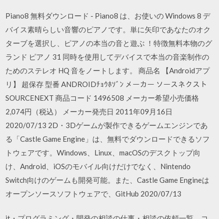
Piano8 無料ダウンロード - Piano8 は、お使いの Windows 8 デ
バイス素晴らしい音響のピアノです。単に矢印であなたのオク
ターブを選択し、ピアノの本当の音と遊ぶ ！特徴無料本物のグ
ランド ピアノ 31 同時を使用してデバイスで本当の音楽制作の
ためのステレオ HQ 音をノートします。 商品名 【Androidアプ
リ】 超保存 型番 ANDROIDﾁｮｳﾎｿﾞﾝ メーカー ソースネクスト
SOURCENEXT 商品コード 1496508 メーカー希望小売価格
2,074円（税込） メーカー発売日 2011年09月16日
2020/07/13 2D・3Dゲームが製作できるゲームエンジンであ
る「Castle Game Engine」は、無料でダウンロードできるソフ
トウェアです。Windows、Linux、macOSのデスクトップ向
け、Android、iOSのモバイル向けだけでなく、Nintendo
Switch向けのゲームも開発可能。また、Castle Game Engineは
オープンソースソフトウェアで、GitHub 2020/07/13
it・プログラミング・開発の相談の仕事・相談の依頼一覧。コ