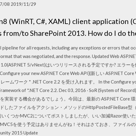
7/08 2019/11/29
n8 (WinRT, C#, XAML) client application 
s from/to SharePoint 2013. How do I do 
pipeline for all requests, including any exceptions or errors that oc
the format that was negotiated, and the response. Updated We
e 1.0(ASP.NET 5/vNext)はいつリリースされる予定ですか? エラ
0は [Configure your new ASP.NET Core Web API](新しい ASP.NE
 .NET Core 2.2 を受け入れます。 In the Configure your n
rget Framework of *.NET Core 2.2. Dec 03, 2016 · SoR (Syst
実装する機会があるでしょう。今回は、最新の ASP.NET Core 環境
ファイルをアクション・メソッドのHttpPostedFileBase型（Sy
以前いくつかMVC2についてポストしましたが、いい加減Razor使いたい
MVC5を使う予定はありませんがね！それはさておき、ファイル
nity 2015 Update