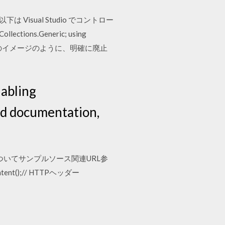
Visual Studio でコントロー
ions.Generic; using
ントには、次のイメージのように、明確に廃止
nabling
and documentation,
Eについてサンプルソース関連URL参
nt();// HTTPヘッダー