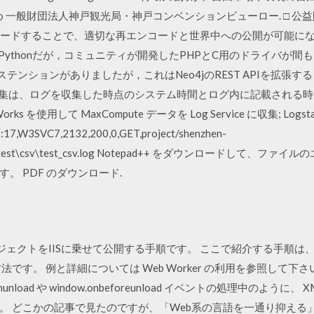
め 一般財団法人神戸観光局・神戸コンベンションビューロー. □ 
アップロードすることで、適切な再エンコードと世界中への公開が可能にな
Net, Pythonだが，コミュニティが開発したPHPとC用のドライバ
ステンションがありましたが，これはNeo4jのREST APIを拡張する
 ログの収集は、ログを収集した時点のシステム時間とログ内に記載され
ks を使用して MaxCompute データを Log Service に収集; Logsta
3:17,W3SVC7,2132,200,0,GET,project/shenzhen-
etail,C:\test\csv\test_csv.log Notepad++ をダウンロード
。 PDF のダウンロード.
WebプロジェクトをIISに乗せて公開する手順です。 ここで紹介する手
です。 例と詳細については Web Worker の利用を参照して下さ
.onunload や window.onbeforeunload イベントの処理中のように、
 どこかの記事で見たのですが、「Web系の言語を一通り抑える」内容