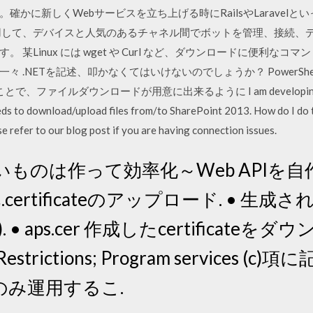
確かに新しくWebサービスを立ち上げる時にRailsやLaravel
ervice を使用して、デバイスと人気のあるチャネル間でボットを管理、
Linux には wget や Curl など、ダウンロードに便利なコマンドが
 .NETを記述、叩かなくてはいけないのでしょうか？ PowerShel
うことで、ファイルダウンロードが用意に出来るように I am developing a Wi
eeds to download/upload files from/to SharePoint 2013. How do I 
se refer to our blog post if you are having connection issues.
ないものは作って効率化～Web APIを自
.certificateのアップロード. • 生成された
. • aps.cer 作成したcertificateをダ
rictions; Program services 
のみ運用するこ.