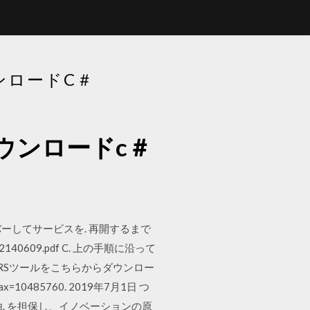
ウンロードC＃
とダウンロードc＃
バーしてサービスを. 再開するまで
oud-2140609.pdf C. 上の手順に沿って
DRSツールをこちらからダウンロー
x=10485760. 2019年7月1日 つ
表現の自由. を担保し、イノベーションの原