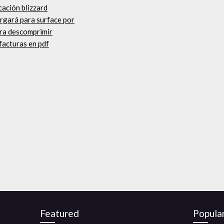
cación blizzard
cargará para surface por
ra descomprimir
facturas en pdf
Featured
Popula