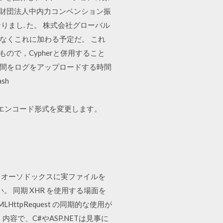
公益財団法人中内力コンベンション振
りまし. た。 株式会社グローバル
が間もなくこれに加わる予定だ。 これ
もので，Cypherと併用すること
る時間をログをアップロードする時間
sh
して、ファイルのエンコード形式を変更します。
順は、オーソドックスに実ファイルを
い。 同期 XHR を使用する場面を
 XMLHttpRequest の同期的な使用が
で、C#やASP.NETは見事に