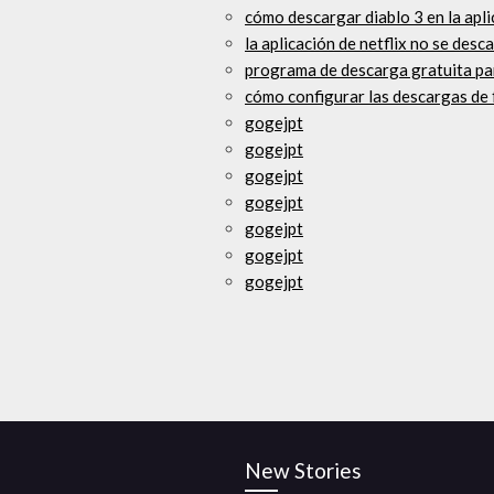
cómo descargar diablo 3 en la apli
la aplicación de netflix no se des
programa de descarga gratuita pa
cómo configurar las descargas de 
gogejpt
gogejpt
gogejpt
gogejpt
gogejpt
gogejpt
gogejpt
New Stories