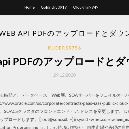
Home
Goldrick30919
Oloughlin9949
E WEB API PDFのアップロードとダ
KUDER55756
web api PDFのアップロード
29.12.2020
に要する時間と、データベース、Web層、SOAサーバーをフェイルオー
.oracle.com/us/corporate/contracts/paas-iaas-public-cl
SOACSクラスタのフロントエンド・ア. ドレスを変更します。 
。 [root@soacsdb ~]$ sysctl -w net.core.wmem_ma
ation Programming ｃ. ｌ. ｅ. 特. 集. 維持が、自由市場や