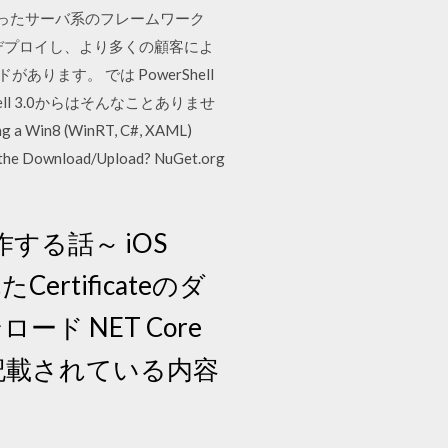
といったサーバ系のフレームワーク
接続、デプロイし、より多くの顧客によ
あります。 では PowerShell
l 3.0からはそんなことありませ
n8 (WinRT, C#, XAML)
do the Download/Upload? NuGet.org
作する話～ iOS
Certificateのダ
ウンロード NET Core
(c)項に記載されている内容