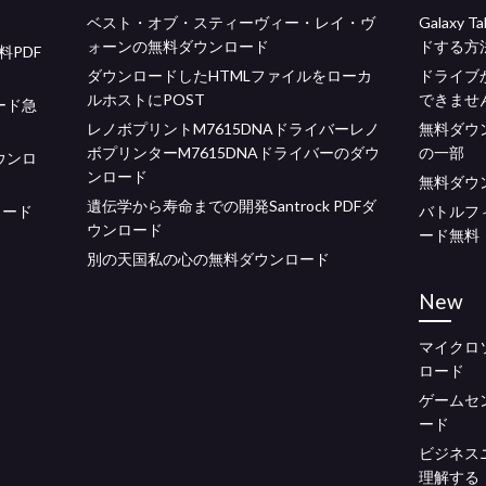
ベスト・オブ・スティーヴィー・レイ・ヴ
Galaxy
ォーンの無料ダウンロード
ドする方
PDF
ダウンロードしたHTMLファイルをローカ
ドライブ
ルホストにPOST
できませ
ード急
レノボプリントM7615DNAドライバーレノ
無料ダウン
ボプリンターM7615DNAドライバーのダウ
の一部
ダウンロ
ンロード
無料ダウン
遺伝学から寿命までの開発Santrock PDFダ
ロード
バトルフ
ウンロード
ード無料
別の天国私の心の無料ダウンロード
New
マイクロ
ロード
ゲームセ
ード
ビジネスニ
理解する