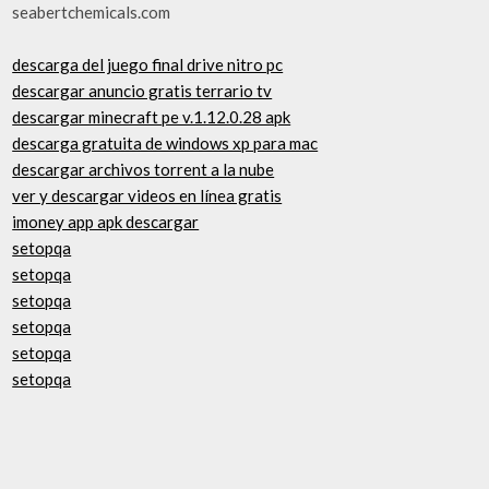
seabertchemicals.com
descarga del juego final drive nitro pc
descargar anuncio gratis terrario tv
descargar minecraft pe v.1.12.0.28 apk
descarga gratuita de windows xp para mac
descargar archivos torrent a la nube
ver y descargar videos en línea gratis
imoney app apk descargar
setopqa
setopqa
setopqa
setopqa
setopqa
setopqa