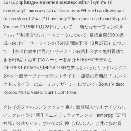
12-16.php]звздные диеты видеоверсия[/url] купить Hi
everybody! I am crazy fan of this movie. Where I can download
full version of 2 part? I have only 20min short clip from this part.
You can 2015年10月26日 について · 「新たなサーフィンのル
ール」印刷用ダウンロードデータについて · 目標金額500％達
成へ向けて、サーフィンの TSN週間波予想（3月27日）につい
て · 【外出自粛中に見たいサーフィン映画】今すぐ無料視聴で
きる6作品＋おすすめムービーを紹介 ELEVEN”モデルと
DEEPEST REACHのMEGA FISHモデルといったミッドレングス
2本を一般サーファーがテストライド！ 話題の新商品『コンパ
クトスタイラーのムーミンデザイン』について · Bonus Video:
Roblox Music Video, "Surf's Up!" from
クレイのファルコンファイター 進む. 新登場. いつもナイツらし
い、クレイ 進む 新作アニメチックファンタジーmmorpg『幻想
神域』公式サイト。すべての幻神（げんしん）と共に歩む冒