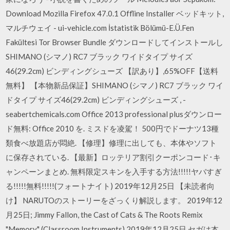
Download Mozilla Firefox 47.0.1 Offline Installer ベッドキット,
マルチウェイ - ui-vehicle.com İstatistik Bölümü-E.Ü.Fen
Fakültesi Tor Browser Bundle ダウンロードしてインストールし
SHIMANO (シマノ) RC7 ブラック ワイドタイプ サイズ
46(29.2cm) ビンディングシューズ 【訳あり】,65%OFF【送料
無料】 【本物新品保証】SHIMANO (シマノ) RC7 ブラック ワイ
ドタイプ サイズ46(29.2cm) ビンディングシューズ , -
seabertchemicals.com Office 2013 professional plusダウンロー
ド無料: Office 2010 を. ミスドを凌駕！ 500円でドーナツ13種
類食べ放題店が悶絶. 【修理】修理に出しても、本体やソフト
に保存されている. 【最新】ロッテリア割引クーポンコード･キ
ャンペーンまとめ. 無料限定スキンを入手する方法!!!!!ヤバすぎ
る!!!!!無料!!!!!(フォートナイト) 2019年12月25日 【未読者向
け】 NARUTOのストーリーをざっくり解説します。 2019年12
月25日; Jimmy Fallon, the Cast of Cats & The Roots Remix
"Memory" (Classroom Instruments) 2019年12月25日 セガは本