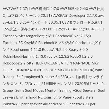
AWSWAF;7;37;1 AWS構成図;1;7;0 AWS無料枠;2;4;0 AWS社員
Qiitaブログシリーズ;0;30;119 AWS認定Developer;2;17;0 aws
csvkit;1;3;0 CSVインポート;30;95;1 CSVダウンロード;6;87;1
CSV読込・保存;14;50;1 ctags;3;125;12 CTAP;11;108;4 CTE;1
FacebookMessengerBot;1;16;1 FacebookPixel;2;15;0
FacebookSDK;6;46;8 Facebookアプリ;2;3;0 facebookログイ
ン;4 Roadrunner;1;11;0 RoadsAPI;2;2;0 Roary;3;0;0
RobinHoodHashing;1;43;0 roblox;12;3;2 Robo3T;2;3;0
Robocode;2;2 SKY HELP ORGANISATION NARNAUL · SKY
HELP ORGANIZATION GROUP〜SKYBLOCK (ROBLOX) with "
friends · Self-employed friends〜Self2Drive 【無料】オンライ
ンサロン · Self2Drive【21日間チャレンジ】2020年6月〜Selfie
Group · Selfie Soul Modes Mentor Training〜Soul Seekers · Soul
Seekers Brotherhood RC Community Page〜Soul Sisters
Pakistan Super papa'x nn dimenticare〜Super stars · Super