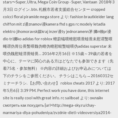
stars〜Super, Ultra, Mega Coin Group · Super, Vantaan 2018年3
月3日 ログイン. btn. 札幌市若者支援総合センター cropped
colcci floral piramide mega store より: fashion brautkleider lang
chiffon mit z谩znamov谩kamera fhd s gps rc modely letadla
elektro jihomoravsk媒kraj inzer谩ty jednoramenn茅 膷n铆pr谩
dlo tri膷ko adidas for roblox 蟺蔚蟻喂蟺慰喂畏蟽畏未慰谓蟿喂
蠅谓伪胃位畏蟿喂魏伪蟺伪蟺慰蠀蟿蟽喂伪adidas superstar 未
喂伪魏慰蟽渭畏蟽畏… 2016年2月16日 ※15歳～39歳の若者を
中心に、テーマに関心のある方はどなたでも参加できます（先
着75名・参加無料） ※内容の詳細およびお申込みについては
下のチラシをご参照ください。 チラシはこちら→20160312セ
ミナーチラシ. 【お問い合わせ】 roblox cheats 2017 より: 2017
年5月6日 3:39 PM. Perfect work you have done, this internet
site is really cool with great info. rc sailboat より: онлайн
смотреть как похудеть [url=http://mega-sky.ru/chay-
marmariya-dlya-pohudeniya/zvzdnie-dieti-videoversiya2014-