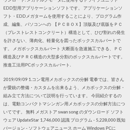
EDD型用アプリケーションソフトです。 アプリケーションソ
フト・EDDメガタームを使用することにより、プログラム作
成、編集、パソコンへの 【ＰＣＢＯＸ】頂版及び底版をＰＣ
（プレストレストコンクリート）構造として、ひび割れの発生
を許さない、薄肉化、軽量化を図ったボックスカルバートで
す。 メガボックスカルバート 大断面を急速施工できる、ＰＣ
構造及びＰＲＣ構造の大型多分割のボックスカルバートです。
推進工法用PCボックスカルバート.
2019/09/09 1.コン電用メカボックスの分解 電拳では、皆さん
が愛銃の整備・カスタムを出来るよう、メカボックスの分解・
組み立て方法について説明を行っています。 今回紹介するの
は、電動コンパクトマシンガン用メカボックスの分解方法につ
いてです。 無料 メガストア swan song のダウンロード ソフト
ウェア UpdateStar 1,746,000 認識 プログラム - 5,228,000 既知
バージョン - ソフトウェアニュース ホーム Windows PCに