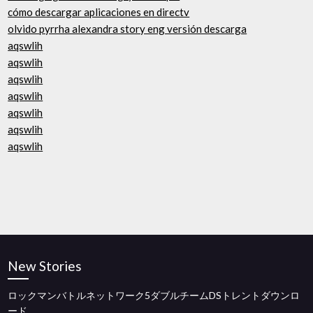
cómo descargar aplicaciones en directv
olvido pyrrha alexandra story eng versión descarga
aqswlih
aqswlih
aqswlih
aqswlih
aqswlih
aqswlih
aqswlih
New Stories
ロックマンバトルネットワーク5ダブルチームDSトレントダウンロ
ード