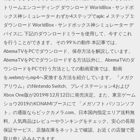
トリームエンコーディング ダウンロード WorldBox - サンドボ
ックス神シミュレーター わずか4ステップでapk: ↲ ステップ 1:
ダウンロード WorldBox - サンドボックス神シミュレーター デ
バイスに. 下記のダウンロードミラーを使用して、今すぐこれ
を行うことができます。 その 99％の動作 本記事では、
AbemaTVをPCでダウンロード、保存方法を解説しています。
AbemaTVをPCでダウンロードする方法以外に、AbemaTVのダ
ウンロードをPCで行う方法としての動画変換では、動画
を.webmからmp4へ変換する方法を紹介しています。 『メガク
アリウム』のNintendo Switch、プレイステーション4および
Xbox One版が2019年12月12日に発売決定。また、東京ゲーム
ショウ2019のKONAMIブースにて 「メガソフト パソコンソフ
ト」の通販ならビックカメラ.com。日本国内指定エリア送料無
料。人気商品はレビューやランキングをチェック。安心の長期
保証サービス、店舗在庫をネット上で確認、お近くの店舗で受
取り申し込みもできます。