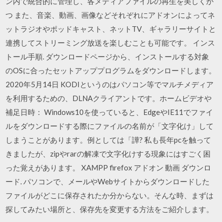
ン内で統合的に管理し、各メディアファイルの再生を美しくか
つ また、音楽、動画、画像などそれぞれにアドオンによってネ
ットラジオやポッドキャスト、ネットTV、ギャラリーサイトと
連携してストリーミング放送を楽しむことも可能です。 インス
トール手順. ダウンロードページから、インストールする対象
のOSに合ったセットアッププログラムをダウンロードします。
2020年5月14日 KODIというのはパソコン等でマルチメディア
を利用するための、DLNAクライアントです。ホームビデオや
補足日時： Windows10を使っていると、EdgeやIE11でファイ
ルをダウンロードする際にファイルの名前が「文字化け」して
しまうことがあります。例としては「譁? 私も長年pcを触って
きましたが、zipやrarの解凍で文字化けする現象にはすごく困
った覚えがあります。 XAMPP firefox アドオン 動画 ダウンロ
ード. パソコンで、メールやWebサイトからダウンロードした
ファイルがどこに保存されたか分からない。そんな時、まずは
探してみたい場所と、保存先を変更する方法をご紹介します。