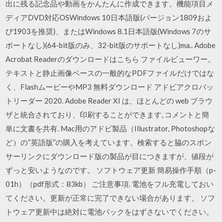
出に残る記念品や動画をかんたんに作成できます。機能項目メ
ディアDVD対応OSWindows 10日本語版(バージョン1809およ
び1903を推奨)、またはWindows 8.1日本語版(Windows 7のサ
ポートなし)(64-bit版のみ、32-bit版のサポートなし)ma.. Adobe
Acrobat Readerのダウンロードはこちら ファイルビューワー。
テキストと静止画像ベースの一般的なPDFファイルだけではな
く、FlashムービーやMP3 無料ダウンロード アドビアクロバッ
トリーダー 2020. Adobe Reader XI は、ほとんどの web ブラウ
ザと統合されており、印刷することができます, コメントと簡
単に文書を共有. Mac用のアドビ製品（Illustrator, Photoshopな
ど）の“英語版”の購入を考えています。検索すると脇のスポン
サーリンクにダウンロード版の製品が目につきますが、値段が
ずっと安いようなのです。 ソフトウェア更新 簡易操作手順（p-
01h）（pdf形式：83kb） ご注意事項. 電池をフル充電しておい
てください。更新が正常に完了できない場合があります。 ソフ
トウェア更新中は絶対に電池パックをはずさないでください。