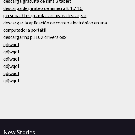
descarga gratuita de sims 3 tablet
descarga de pirateo de minecraft 1.7 10
persona 3 fes guardar archivos descargar
descargar la aplicación de correo electrónico en una
computadora portátil
descargar hp p1102 drivers osx
qdjwqol
qdjwqol
qdjwqol
qdjwqol
qdjwqol
qdjwqol
New Stories