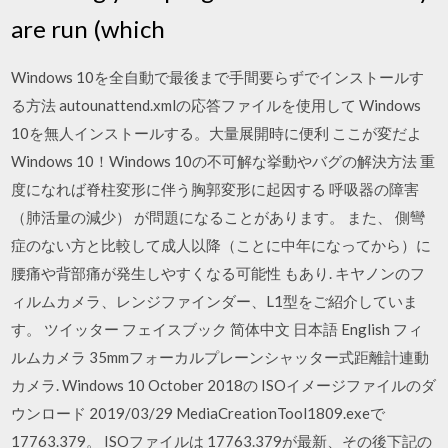
are run (which
Windows 10を全自動で最後まで手間要らずでインストールす
る方法 autounattend.xmlの応答ファイルを使用して Windows
10を無人インストールする。大量展開時に便利 ここが変だよ
Windows 10！Windows 10の不可解な挙動やバグの解決方法 重
度になれば脊柱変形に伴う胸郭変形に起因する 呼吸器の障害
（肺活量の減少） が問題になることがあります。 また、 側彎
症のない方と比較して成人以降（ことに中年になってから）に
腰痛や背部痛が発生しやすくなる可能性 もあり. キヤノンのフ
ィルムカメラ、レンジファインダー、L1型をご紹介していま
す。 ツイッター フェイスブック 简体中文 日本語 English フィ
ルムカメラ 35mmフォーカルプレーンシャッター式距離計連動
カメラ. Windows 10 October 2018の ISOイメージファイルのダ
ウンロード 2019/03/29 MediaCreationTool1809.exeで
17763.379。 ISOファイルは 17763.379が最新、その後下記の