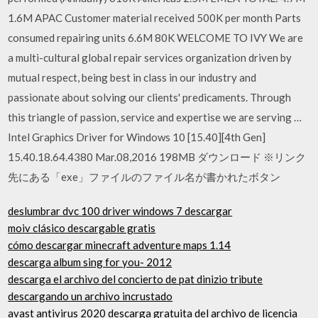
1.6M APAC Customer material received 500K per month Parts
consumed repairing units 6.6M 80K WELCOME TO IVY We are
a multi-cultural global repair services organization driven by
mutual respect, being best in class in our industry and
passionate about solving our clients' predicaments. Through
this triangle of passion, service and expertise we are serving …
Intel Graphics Driver for Windows 10 [15.40][4th Gen]
15.40.18.64.4380 Mar.08,2016 198MB ダウンロード ※リンク
先にある「exe」ファイルのファイル名が書かれたボタン
deslumbrar dvc 100 driver windows 7 descargar
moiv clásico descargable gratis
cómo descargar minecraft adventure maps 1.14
descarga album sing for you- 2012
descarga el archivo del concierto de pat dinizio tribute
descargando un archivo incrustado
avast antivirus 2020 descarga gratuita del archivo de licencia