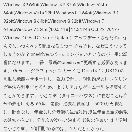
Windows XP 64bit,Windows XP 32bit,Windows Vista
64bit,Windows Vista 32bit,Windows 8.1 64bit,Windows 8.1
32bit,Windows 8 64bit,Windows 8 32bit,Windows 7
64bit,Windows 7 32bit [1‎.0.0.118] 1‎1.31 MB Oct 22, 2017 ·
Windows 10 Fall Creators Updateにアップデートさせたのにな
んでないねんwって普通なるよねー そもそも、なぜこうなって
しまうのか？ onedriveのバージョンが古いというのが一番の影
響になります。 一番、最新のonedriveに更新する必要がありま
す。 GeForce グラフィックス カード は DirectX 12 (DX12) の
高度な機能をサポートし、強力で新しい視覚効果とレンダリン
グ手法を利用できるため、よりリアルなゲーム世界を構築する
ことができます。 小さな家（タイニーハウス）に住むことは自
分の夢を叶える. 65歳、老後に必要な資産は、5000万円 職な
し、貯蓄なし、年金なしの老後の生活対策 厚生年金基金の解散
の通知から1年、分配金がやっと決まる 老後の住まい は「便利
な小さな家」 1億円貯めるのは、ムリだとわかった。