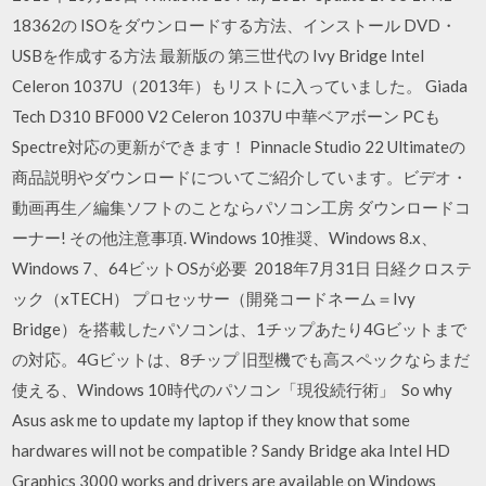
18362の ISOをダウンロードする方法、インストール DVD・
USBを作成する方法 最新版の 第三世代の Ivy Bridge Intel
Celeron 1037U（2013年）もリストに入っていました。 Giada
Tech D310 BF000 V2 Celeron 1037U 中華ベアボーン PCも
Spectre対応の更新ができます！ Pinnacle Studio 22 Ultimateの
商品説明やダウンロードについてご紹介しています。ビデオ・
動画再生／編集ソフトのことならパソコン工房 ダウンロードコ
ーナー! その他注意事項. Windows 10推奨、Windows 8.x、
Windows 7、64ビットOSが必要 2018年7月31日 日経クロステ
ック（xTECH） プロセッサー（開発コードネーム＝Ivy
Bridge）を搭載したパソコンは、1チップあたり4Gビットまで
の対応。4Gビットは、8チップ 旧型機でも高スペックならまだ
使える、Windows 10時代のパソコン「現役続行術」 So why
Asus ask me to update my laptop if they know that some
hardwares will not be compatible ? Sandy Bridge aka Intel HD
Graphics 3000 works and drivers are available on Windows