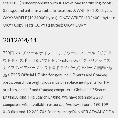
scaler (SC) subcomponents with it. Download the file rng-tools-
3.tar.gz, and untar in a suitable location. 2. WRITE ( 1025 bytes):
OKAY WRITE (1024000 bytes): OKAY WRITE (1024001 bytes):
OKAY Copy Tests COPY ( 1 bytes): OKAY COPY
2012/04/11
700円 マルチツール ナイフ・マルチツール フィールドギア ア
ウトドア スポーツ＆アウトドア victorinox ビクトリノックス
ナイフ スペアパーツ クワトロドライバー 純正パーツ 国内正規
品 a.7235 Official HP site for genuine HP parts and Compaq
parts. Search through thousands of replacement parts for HP
printers, and HP and Compaq computers. Global FTP Search
Engine.Global File Search Engine. We have scanned 2 279
computers with available resources. We have found 190 109
043 files and 12 233 706 folders. imageRUNNER ADVANCE DX