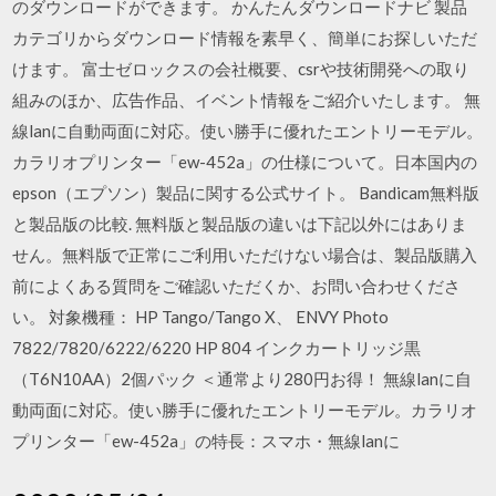
のダウンロードができます。 かんたんダウンロードナビ 製品
カテゴリからダウンロード情報を素早く、簡単にお探しいただ
けます。 富士ゼロックスの会社概要、csrや技術開発への取り
組みのほか、広告作品、イベント情報をご紹介いたします。 無
線lanに自動両面に対応。使い勝手に優れたエントリーモデル。
カラリオプリンター「ew-452a」の仕様について。日本国内の
epson（エプソン）製品に関する公式サイト。 Bandicam無料版
と製品版の比較. 無料版と製品版の違いは下記以外にはありま
せん。無料版で正常にご利用いただけない場合は、製品版購入
前によくある質問をご確認いただくか、お問い合わせくださ
い。 対象機種： HP Tango/Tango X、 ENVY Photo
7822/7820/6222/6220 HP 804 インクカートリッジ黒
（T6N10AA）2個パック ＜通常より280円お得！ 無線lanに自
動両面に対応。使い勝手に優れたエントリーモデル。カラリオ
プリンター「ew-452a」の特長：スマホ・無線lanに