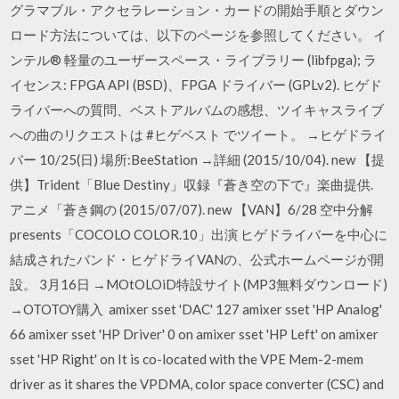
グラマブル・アクセラレーション・カードの開始手順とダウン
ロード方法については、以下のページを参照してください。 イ
ンテル® 軽量のユーザースペース・ライブラリー (libfpga); ラ
イセンス: FPGA API (BSD)、FPGA ドライバー (GPLv2). ヒゲド
ライバーへの質問、ベストアルバムの感想、ツイキャスライブ
への曲のリクエストは #ヒゲベスト でツイート。 →ヒゲドライ
バー 10/25(日) 場所:BeeStation →詳細 (2015/10/04). new 【提
供】Trident「Blue Destiny」収録『蒼き空の下で』楽曲提供.
アニメ「蒼き鋼の (2015/07/07). new 【VAN】6/28 空中分解
presents「COCOLO COLOR.10」出演 ヒゲドライバーを中心に
結成されたバンド・ヒゲドライVANの、公式ホームページが開
設。 3月16日 →MOtOLOiD特設サイト(MP3無料ダウンロード)
→OTOTOY購入 amixer sset 'DAC' 127 amixer sset 'HP Analog'
66 amixer sset 'HP Driver' 0 on amixer sset 'HP Left' on amixer
sset 'HP Right' on It is co-located with the VPE Mem-2-mem
driver as it shares the VPDMA, color space converter (CSC) and