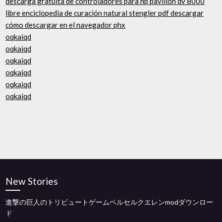
descarga gratuita de controladores para hp pavilion dv 8000
libre enciclopedia de curación natural stengler pdf descargar
cómo descargar en el navegador phx
oqkaiqd
oqkaiqd
oqkaiqd
oqkaiqd
oqkaiqd
oqkaiqd
New Stories
進撃の巨人のトリビュートゲームベルセルクエレンmodダウンロー
ド