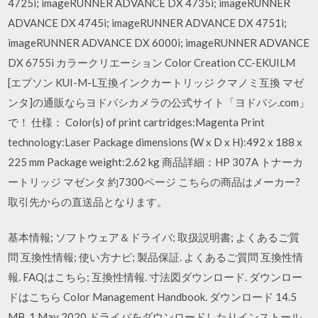
4725i; imageRUNNER ADVANCE DX 4735i; imageRUNNER
ADVANCE DX 4745i; imageRUNNER ADVANCE DX 4751i;
imageRUNNER ADVANCE DX 6000i; imageRUNNER ADVANCE
DX 6755i カラークリエーション Color Creation CC-EKUILM
[エプソン KUI-M-L互換インクカートリッジ クマノミ互換 マゼ
ンタ]の通販ならヨドバシカメラの公式サイト「ヨドバシ.com」
で！ 仕様： Color(s) of print cartridges:Magenta Print
technology:Laser Package dimensions (W x D x H):492 x 188 x
225 mm Package weight:2.62 kg 商品詳細：HP 307A トナーカ
ートリッジ マゼンタ 約7300ページ こちらの商品はメーカー?
取引先からの直送品となります。
基本情報; ソフトウェア＆ドライバ; 取扱説明書; よくあるご質
問 互換性情報; 使い方ナビ; 製品保証. よくあるご質問 互換性情
報. FAQはこちら; 互換性情報. 寸法図ダウンロード. ダウンロー
ドはこちら Color Management Handbook. ダウンロード 14.5
MB 1 May 2020 ドライバをダウンロードしたりインストール