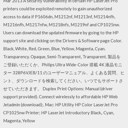
Mar 2013 A security vulnerability in certain HP LaserJet Pro
printers could be exploited remotely to gain unauthorized
access to data if P1606dn, M1212nf, M1213nf, M1214nfh,
M1216nfh, M1217nfw, M1218nfs, M1219nf and CP1025nw.
Users can download the updated firmware by going to the HP
support site and clicking on the Drivers & Software page Color.
Black, White, Red, Green, Blue, Yellow, Magenta, Cyan.
Transparency. Opaque, Semi-Transparent, Transparent. 製品を
ご登録いただくか、Philips Ultra Wide-Color 搭載 4K 液晶モニ
ター 328P6VJEB/11 のユーザーマニュアル、よくある質問、ヒ
ント、ダウンロードを検索してください。いつでもサポートさ
せていただきます。 Duplex Print Options: Manual (driver
support provided). Connect wirelessly to affordable HP Web
Jetadmin (download);. Mac: HP Utility HP Color LaserJet Pro
CP1025nw Printer; HP LaserJet Introductory Black,. Cyan,
Magenta, Yellow