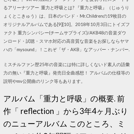
るアリーナツアー 重力と呼吸とは? 『重力と呼吸』（じゅうり
ょくとこきゅう）は、日本のバンド・Mr.Childrenの19枚目の
オリジナルアルバムである[9][10]。2018年10月3日にトイズフ
ァクト 重力シンパシー(チームサプライズ)/AKB48の音楽ダウ
ンロード・試聴・スマホ対応の高音質な音楽をお探しならヤマ
ハの「mysound」！これぞ「ザ・AKB」なアッパー・ナンバー.
ミスチルファン歴25年の音楽には特に詳しくないド素人の語彙
力の無い『重力と呼吸』発売日全曲感想！ アルバムの仕様等の
説明やmv公開曲のリンク等もあります。
アルバム「重力と呼吸」の概要. 前
作「 reflection 」から3年4ヶ月ぶり
のニューアルバム このところ、ミ