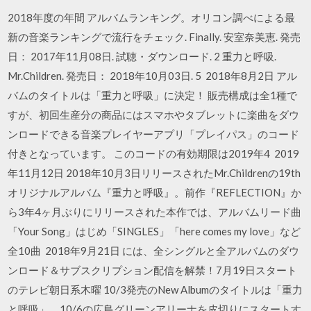
2018年度の年間 アルバムランキング。オリコン調べによる最
新の音楽ランキングで流行をチェック. Finally. 安室奈美恵. 発売
日： 2017年11月08日. 試聴・ダウンロード. 2 重力と呼吸.
Mr.Children. 発売日： 2018年10月03日. 5 2018年8月2日 アル
バムのタイトルは「重力と呼吸」に決定！ 販売構成は全1種で
すが、初回生産分の商品にはスマホやタブレットに楽曲をダウ
ンロードできる音楽プレイヤーアプリ「プレイパス」のコード
付きとなっています。 このコードの有効期限は2019年4 2019
年11月12日 2018年10月3日リリースされたMr.Childrenの19th
オリジナルアルバム『重力と呼吸』。前作『REFLECTION』か
ら3年4ヶ月ぶりにリリースされた本作では、アルバムリード曲
「Your Song」はじめ「SINGLES」「here comes my love」など
全10曲 2018年9月21日 には、全シングルと全アルバムのダウ
ンロード＆サブスクリプション配信を解禁！7月19日スタート
のテレビ朝日系木曜 10/3発売のNew Albumのタイトルは「重力
と呼吸」。10/6の広島グリーンアリーナを皮切りにスタートす