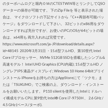
のターボハムログと堀内ＯＭのCTESTWIN等とリンクしてQSO
データーの保存が可能です。 下のZip Fileを 等と表示された場
合は、 マイクロソフトの下記サイトから『C++再頒布可能パッ
ケージ』をダウンロードして下さい。 32ビットのx86用をダウ
ンロードすれば充分ですが、お使いのPCのOSが64ビットの場
合は、x64用も 両方入れれば完璧です。
https://www.microsoft.com/ja-JP/download/details.aspx?
id=48145 2020年3月31日 ・15.6型フルHD、第10世代 Intel
Core i7プロセッサー、NVMe 512GB SSDを搭載したシンプル&
高速モデル！ Intel UHD Graphics (CPU内蔵); 15.6型フルHD ノ
ングレアIPS 液晶ディスプレイ; Windows 10 Home 64bitプリイ
ンストール iPhoneをお持ちの方はAppStoreにて「ツクモ」ま
たは「TSUKUMO」でご検索の上、ダウンロード・インストー
ルをお願いいたします。 P110 silentを使用したIntelミドルハ
イ構成モデル CPU, 第9世代 Intel® Core i7-9750H 、 2.6 GHz /
4.5 GHz (ベース/ターボ).