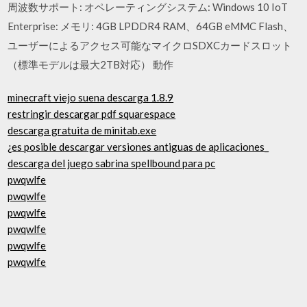
周波数サポート: オペレーティングシステム: Windows 10 IoT
Enterprise: メモリ: 4GB LPDDR4 RAM、64GB eMMC Flash、
ユーザーによるアクセス可能なマイクロSDXCカードスロット
（標準モデルは最大2TB対応） 動作
minecraft viejo suena descarga 1.8.9
restringir descargar pdf squarespace
descarga gratuita de minitab.exe
¿es posible descargar versiones antiguas de aplicaciones_
descarga del juego sabrina spellbound para pc
pwqwlfe
pwqwlfe
pwqwlfe
pwqwlfe
pwqwlfe
pwqwlfe