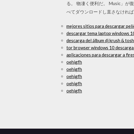
る。 物凄く便利だ。 Music
べてダウンロードし直さなければ
mejores sitios para descargar pelí
descargar tema laptop windows 1
descarga del álbum dj krush & tosh
tor browser windows 10 descarga
aplicaciones para descargar a fire
oehigfh
oehigfh
oehigfh
oehigfh
oehigfh