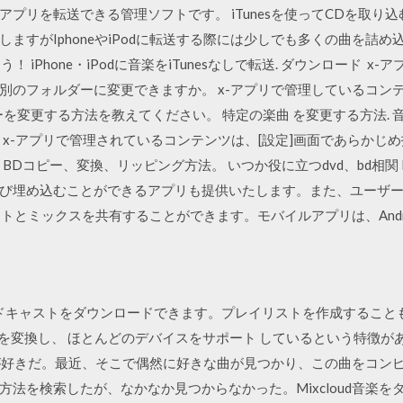
dに音楽やアプリを転送できる管理ソフトです。 iTunesを使ってCDを
すがIphoneやiPodに転送する際には少しでも多くの曲を詰め込
ぐ試そう！ iPhone・iPodに音楽をiTunesなしで転送. ダウンロー
別のフォルダーに変更できますか。 x-アプリで管理しているコン
を変更する方法を教えてください。 特定の楽曲 を変更する方法. 
、x-アプリで管理されているコンテンツは、[設定]画面であらかじ
D、BDコピー、変換、リッピング方法。 いつか役に立つdvd、bd相関 M
埋め込むことができるアプリも提供いたします。また、ユーザーはFace
ャストとミックスを共有することができます。モバイルアプリは、Andr
ドキャストをダウンロードできます。プレイリストを作成することも
を変換し、 ほとんどのデバイスをサポート しているという特徴が
ことが好きだ。最近、そこで偶然に好きな曲が見つかり、この曲をコ
法を検索したが、なかなか見つからなかった。Mixcloud音楽