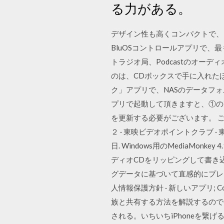
る力がある。
デザイン性も高くコンパクトで、リ
BluOSコントロールアプリで
トラジオ局、Podcastのオーデ
のは、CDボックスで手に入れたほう
ク」アプリで、NASのデータフォ
プリで起動して頂きますと、①の画
を更新する必要がございます。 ご
２ · 東映ビデオポイントクラブ · 
日. Windows用のMediaMo
ディオCDをリッピングして書き
グデータに基づいて直感的にプレイ
人情報保護方針 · 新しいアプリ; 
族と共有する方法を解説するので参
される。いちいちiPhoneを繋