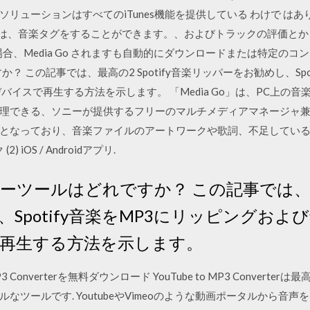
リューションはすべてのiTunes機能を提供している わけで はあ
な機能は、音楽タグをすることができます。、およびトラックの評価と
、Media Go されますも自動的にダウンロードまたは特定のコンテ
すか？ この記事では、最高の2 Spotify音楽リッパーをお勧めし、Sp
バイスで再生する方法を示します。 「Media Go」は、PC上の
理できる、ソニーが提供するフリーのマルチメディアマネージャ兼
なっており、音楽ファイルのアートワークや歌詞、不足している する
 iOS / Androidアプリ.
ッパーツールはどれですか？ この記事では、最高
Spotify音楽をMP3にリッピングお
で再生する方法を示します。
be to MP3 Converterを無料ダウンロード YouTube to MP3 Con
ツールです. YoutubeやVimeoのような動画ポータルから音声