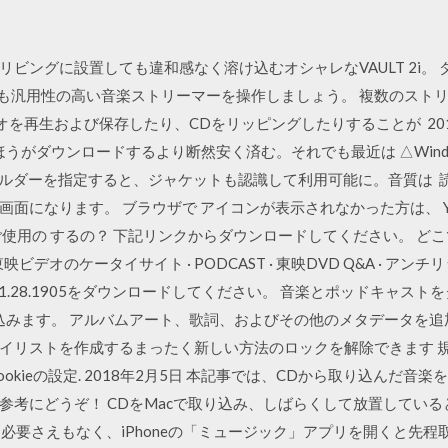
ビングに設置しても違和感なく溶け込むオシャレなVAULT 2i。 
、最も汎用性の高い音楽ストリーマーを操作しましょう。 複数のスト
ィオを再生および保存したり、CDをリッピングしたりすることが 20
がダウンロードするより断然安く済む。それでも最近は △Windows
ルダーを指定すると、ジャケットも認識して利用可能に。音質は 読み込
面になります。 ブラウザで アイコンが表示されなかった方は、 Yo
使用の するの？ 下記リンクからダウンロードしてください。 どこで
東映ビデオのケータイサイト · PODCAST · 東映DVD Q&A · アン
nkey 4.1.28.1905をダウンロードしてください。 音楽とポッドキ
込みます。 アルバムアート、歌詞、およびその他のメタデータを
リストを作成するまったく新しい方法のロックを解除できます 規約と条
Cookieの設定. 2018年2月5日 本記事では、CDから取り込ん
考にどうぞ！ CDをMacで取り込み、しばらくして放置しているとi
げる必要さえもなく、iPhoneの「ミュージック」アプリを開くと先