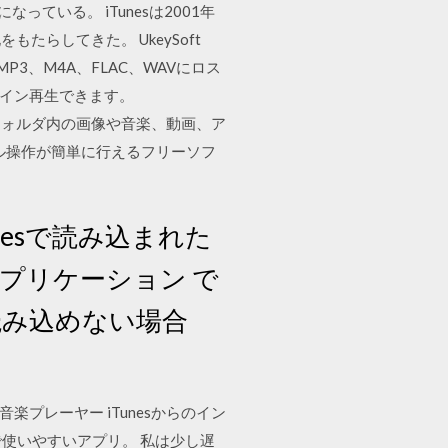
ている。 iTunesは2001年
らしてきた。 UkeySoft
sicをMP3、M4A、FLAC、WAVにロス
をオフライン再生できます。
ずに各フォルダ内の画像や音楽、動画、ア
ル操作が簡単に行えるフリーソフ
esで読み込まれた
sアプリケーション で
読み込めない場合
合音楽プレーヤー iTunesからのイン
量で使いやすいアプリ。 私は少し遅