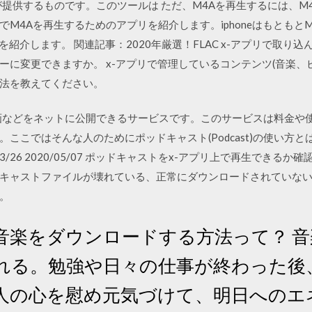
onverterが提供するものです。このツールは ただ、M4Aを再生するに
M4Aを再生するためのアプリを紹介します。iphoneはもともと
リだけを紹介します。 関連記事：2020年厳選！FLAC x-アプリで取
ーに変更できますか。 x-アプリで管理しているコンテンツ(音楽、
法を教えてください。
とは動画などをネットに公開できるサービスです。このサービスは料金
ここではそんな人のためにポッドキャスト(Podcast)の使い方
 2020/03/26 2020/05/07 ポッドキャストをx-アプリ上で再生で
キャストファイルが壊れている、正常にダウンロードされていない
。
音楽をダウンロードする方法って？ 
れる。勉強や日々の仕事が終わった後
人の心を慰め元気づけて、明日へのエ