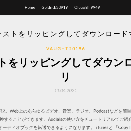
Home
Goldrick30919
Oloughlin9949
ャストをリッピングしてダウンロード
VAUGHT20196
トをリッピングしてダウン
リ
11.04.2021
を解説。Web上のあらゆるビデオ、音楽、ラジオ、Podcastなど
ことができます。Audialsの使い方をチュートリアルでご紹介します. 
ーディオブックを転送できるようになります。 iTunesと 「CopyTrans