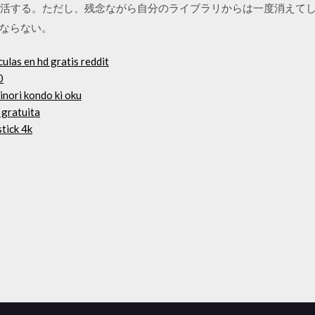
」が復活する。ただし、残念ながら自分のライブラリからは一度消え
ならない。
culas en hd gratis reddit
0
inori kondo ki oku
 gratuita
stick 4k