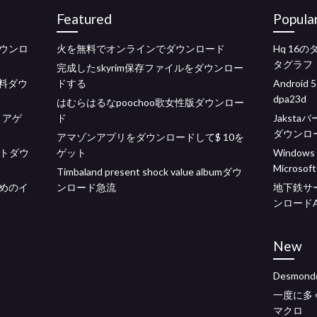
Featured
Popula
ウンロ
火を無料でオンラインでダウンロード
Hq 1
タグラフ
完成したskyrim保存ファイルをダウンロー
sを無料ダウ
ドする
Android 
dpa23d
はむらはるなpoochoo歌女性版ダウンロー
トアゲ
ド
Jakst
ダウンロ
アマゾンアプリをダウンロードして$ 10を
ビットダウ
ゲット
Windo
Microsoft
Timbaland present shock value albumダウ
めのイ
ンロード急流
地下鉄サ
ンロードA
New
Desmo
一度に多
マクロ