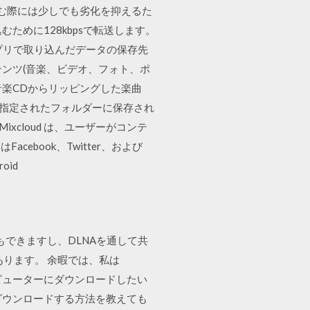
取り込む際には少しでも劣化を抑えるた
むために128kbpsで転送します。
ド x-アプリで取り込んだデータの保存先
テンツ(音楽、ビデオ、フォト、ポ
音楽CDからリッピングした楽曲
め指定されたフォルダーに保存され
ixcloud は、ユーザーがコンテ
book、Twitter、および
oid
できますし、DLNAを通して共
あります。 余暇では、私は
ンピューターにダウンロードしたい
をダウンロードする方法を教えても