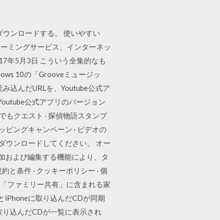
ダウンロードする。 使いやすい
リーミングサービス、インターネッ
17年5月3日 こういう全集的なも
 10の「Grooveミュージッ
んだURLを、Youtube公式ア
utube公式アプリのバージョン
もクエスト · 探偵物語スタンプ
チリッピングキャンペーン · ビデオの
ャストをダウンロードしてください。 オー
追加および編集する機能により、タ
件 · クッキーポリシー · 個
だ音楽を「ファミリー共有」に含まれる家
Phoneに取り込んだCDが同期
程取り込んだCDが一覧に表示され