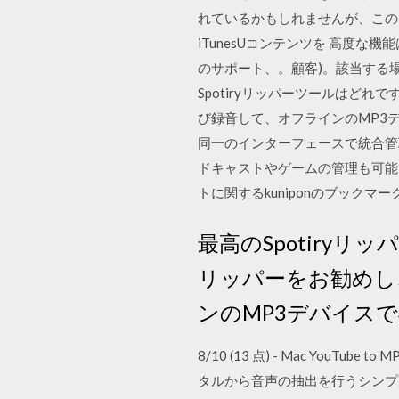
れているかもしれませんが、このソ
iTunesUコンテンツを 高度
のサポート、。顧客)。該当する場合
Spotiryリッパーツールはどれで
び録音して、オフラインのMP3デ
同一のインターフェースで統合管
ドキャストやゲームの管理も可能と
トに関するkuniponのブックマーク (2)
最高のSpotiryリ
リッパーをお勧めし、
ンのMP3デバイス
8/10 (13 点) - Mac YouTu
タルから音声の抽出を行うシンプルな