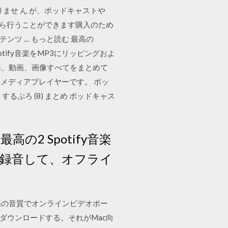
りませ ん が、ポッドキャストや
から行うことができます購入のため
ンツ … もっと読む 最高の
otify音楽をMP3にリッピングおよ
音楽、動画、画像すべてをまとめて
メディアプレイヤーです。 ポッ
ぷろ (8) まとめ ポッドキャス
の2 Spotify音楽
よび録音して、オフライ
verterは最高の音質でオンラインビデオポー
をダウンロードする。それがMac向