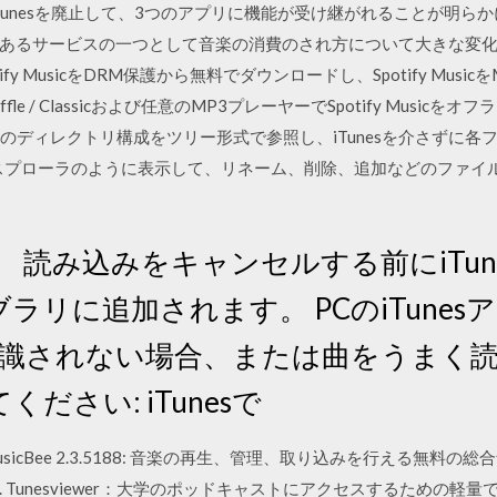
unesを廃止して、3つのアプリに機能が受け継がれることが明らかになっ
るサービスの一つとして音楽の消費のされ方について大きな変化をもた
rは、Spotify MusicをDRM保護から無料でダウンロードし、Spotify Mu
huffle / Classicおよび任意のMP3プレーヤーでSpotify Music
Phone内のディレクトリ構成をツリー形式で参照し、iTunesを介さ
スプローラのように表示して、リネーム、削除、追加などのファイ
 読み込みをキャンセルする前にiTun
イブラリに追加されます。 PCのiTune
認識されない場合、または曲をうまく
ださい: iTunesで
MusicBee 2.3.5188: 音楽の再生、管理、取り込みを行える無料の総
Tunesviewer：大学のポッドキャストにアクセスするための軽