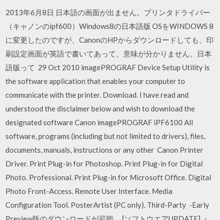
2013年6月8日 日本語の画面が出ません。プリンタドライバー
（キャノンのipf600）Windows8の日本語版 OSをWINDOWS 8
に変更したのですが、CanonのHPからダウンロードしても、印
刷設定画面が英語で書いてあって、意味が分かりません。日本
語版って 29 Oct 2010 imagePROGRAF Device Setup Utility is
the software application that enables your computer to
communicate with the printer. Download. I have read and
understood the disclaimer below and wish to download the
designated software Canon imagePROGRAF iPF6100 All
software, programs (including but not limited to drivers), files,
documents, manuals, instructions or any other Canon Printer
Driver. Print Plug-in for Photoshop. Print Plug-in for Digital
Photo. Professional. Print Plug-in for Microsoft Office. Digital
Photo Front-Access. Remote User Interface. Media
Configuration Tool. PosterArtist (PC only). Third-Party -Early
Preview版のダウンロードが可能。 [ソフトウエアUPDATE] ・