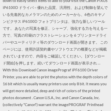
down to easily select items to add to yourVisit the Canon PIXUS
iP6100D ドライバ – 優れた品質、汎用性、および制御を望んで
いる先進的なカメラマンのためのメーカーから、6色のキヤノ
ンピクサス iP6100D フォトプリンタは、強力な新しいツール
です。 あなたの写真を修正、シャープ、強化する力を与える一
方で、写真の印刷のフラストレーションを 6 プリンタードライ
バーやユーティリティ等のダウンロード画面が開きます。 この
ページには、使用許諾契約書やソフトウエアの概要などが掲載
されていますので、内容をご確認してください。 [ダウンロー
ド開始]を押します。続いてダウンロード画面が表示され …
With this Download Canon imagePrograf iPF6100 Driver
Printer, you are able to print the photos with the depth colors of
16 bit which is usually many printers use only 8 bit. It means you
will get more detailed, deep and rich of colors of the printed
photos document . Canon U.S.A., Inc. and Canon Canada, Inc.
(collectively "Canon") warrant the imagePROGRAF Printhead