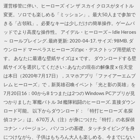
運営移管に伴い、ヒーローズ イン ザ スカイ クロスがタイトル
変更。ソロでも楽しめる「ミッション」。最大50人まで参加で
きる「占領戦」。必要なキーは少しだけの簡単操作。ゲームパ
ッドでより高度な操作性。 アイデル・ヒーローズ～Idle Heroes
～ ロールプレイング. 最終更新: 2020-04-17. サイズ: 98MB. ダ
ウンロード マーベラスヒーローズのpc・デスクトップ用壁紙で
す。 あなたに最適な壁紙サイズは x です。 ダウンロードする壁
紙サイズを選択してください : あなたの現在の解像度 x 任天堂
は本日（2020年7月17日），スマホアプリ「ファイアーエムブ
レム ヒーローズ」で，新英雄召喚イベント「光と影の英雄」を
7月20日16：00から8 1つまたは2つの Windows PCアプリが見
つかりました 軍艦バトル 3d 艦隊戦闘のヒーローズ. 直接ダウン
ロード可能。 以下からダウンロード： 「特打ヒーローズ 名探
偵コナン」は、670万 人（注）が身につけた「特打」の名探偵
コナン・バージョン。パソコンの基礎、タッチタイピングを身
につけながら、子供はもちろん大人も楽しめる、今までにない