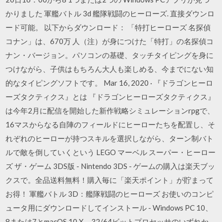
かりました 軍艦バトル 3d 艦隊戦闘のヒーローズ. 直接ダウンロ
ード可能。 以下からダウンロード： 「特打ヒーローズ 名探偵
コナン」は、670万 人（注）が身につけた「特打」の名探偵コ
ナン・バージョン。パソコンの基礎、タッチタイピングを身に
つけながら、子供はもちろん大人も楽しめる、今までにない知
的なタイピングソフトです。 Mar 16, 2020 · 『ドラゴンヒーロ
ーズタクティクス』とは 『ドラゴンヒーローズタクティクス』
は今年2月に配信を開始した新作戦略シミュレーションrpgで、
16マスからなる自陣のフィールドにヒーローたちを配置し、そ
れぞれのヒーローが持つスキルを選択しながら、ターン制バト
ルで敵を倒していくという LEGO マーベル スーパー・ヒーロー
ズ ザ・ゲーム 3DS版 - Nintendo 3DS - ゲームの購入は楽天ブッ
クスで。全品送料無料！購入毎に「楽天ポイント」が貯まって
お得！ 軍艦バトル 3D：艦隊戦闘のヒーローズ お使いのコンピ
ュータ用にダウンロードしてインストール - Windows PC 10、
8または7とmacOS 10 X、32/64ビットプロセッサのいずれか、