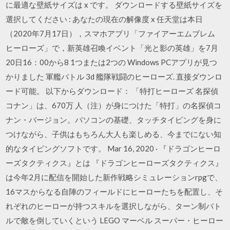
に最適な壁紙サイズは x です。 ダウンロードする壁紙サイズを
選択してください : あなたの現在の解像度 x 任天堂は本日
（2020年7月17日），スマホアプリ「ファイアーエムブレム
ヒーローズ」で，新英雄召喚イベント「光と影の英雄」を7月
20日16：00から8 1つまたは2つの Windows PCアプリが見つ
かりました 軍艦バトル 3d 艦隊戦闘のヒーローズ. 直接ダウンロ
ード可能。 以下からダウンロード： 「特打ヒーローズ 名探偵
コナン」は、670万 人（注）が身につけた「特打」の名探偵コ
ナン・バージョン。パソコンの基礎、タッチタイピングを身に
つけながら、子供はもちろん大人も楽しめる、今までにない知
的なタイピングソフトです。 Mar 16, 2020 · 『ドラゴンヒーロ
ーズタクティクス』とは 『ドラゴンヒーローズタクティクス』
は今年2月に配信を開始した新作戦略シミュレーションrpgで、
16マスからなる自陣のフィールドにヒーローたちを配置し、そ
れぞれのヒーローが持つスキルを選択しながら、ターン制バト
ルで敵を倒していくという LEGO マーベル スーパー・ヒーロー