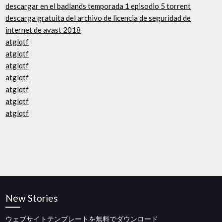
descargar en el badlands temporada 1 episodio 5 torrent
descarga gratuita del archivo de licencia de seguridad de
internet de avast 2018
atglqtf
atglqtf
atglqtf
atglqtf
atglqtf
atglqtf
atglqtf
New Stories
ウェブサイトテンプレートを無料でダウンロード