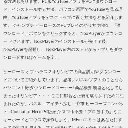
る方法もあります。PC版YouTubeアプリをPCにダウンロー
ド、インストールする方法、パソコン画面でYouTubeを見る理
由、YouTubeアプリをデスクトップに置く方法などを紹介しま
す。 ジャンプチ ヒーローズのPCプレイのやり方 方法1、「ダ
ウンロード」ボタンをクリックすると、NoxPlayerがダウンロ
ー ドされます。NoxPlayerのインストールが完了了後、
NoxPlayerを起動し、 NoxPlayer内のストアからアプリをダウ
ンロードすればゲームを楽 …
ヒーローズ オブ ヘラス 2 オリンピアの商品説明やダウンロー
ドについてご紹介しています。思考／パズルソフトのことなら
パソコン工房 ダウンロードコーナー! 商品概要 廃墟と化してし
まったオリンピア・・・ ここに叡智と正義を取り戻すために生
まれたのが、パズル＋アイテム探し＋都市 ヒーローズコンバッ
ト - Combat of Hero PC版紹介 スマホ不要！プロ選手のように
キーボードとマウスで操作しよう。MEmuエミュはあなたにす
べての期待を与える。電池が切れてしまうとか画面が小さいと