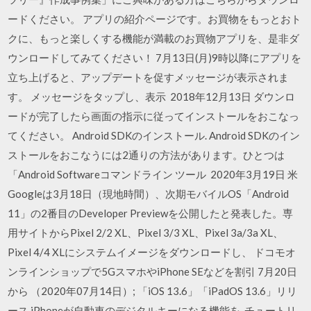
ードください。 アプリの紹介ページです。お買物をもっとおト
クに、もっと楽しくする機能が満載のお買物アプリを、是非ダ
ウンロードしてみてください！ 7月13日(月)9時以降にアプリを
立ち上げると、アップデートを促すメッセージが表示されま
す。 メッセージをタップし、表示 2018年12月13日 ダウンロ
ードが完了したら画面の指示に従ってインストールをおこなっ
てください。 Android SDKのインストール. Android SDKのイン
ストールをおこなうには2通りの方法があります。ひとつは
「Android Softwareコマンドライン ツール 2020年3月19日 米
Googleは3月18日（現地時間）、次期モバイルOS「Android
11」の2番目のDeveloper Previewを公開したと発表した。専
用サイトからPixel 2/2 XL、Pixel 3/3 XL、Pixel 3a/3a XL、
Pixel 4/4 XLにシステムイメージをダウンロードし、 ドコモオ
ンラインショップで5GスマホやiPhone SEなどを割引 7月20日
から （2020年07月14日）; 「iOS 13.6」「iPadOS 13.6」リリ
ース iPhoneが自動車のデジタルキーになる機能を チュートリ