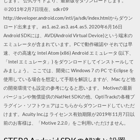
します。 公式サイトより、最新版をダウンロードします。
※2011年2月7日現在、sdk r09
http://developer.android.com/intl/ja/sdk/index.htmlからダウン
ロード出来ます。 as1. as2. as3. as4. as5. 2020年6月16日
Android SDKには、AVD(Android Virtual Device)という端末の
エミュレータが含まれています。PCで動作確認や それでは早
速、その高速な Intel Atom (x86) Android エミュレータ (以下、
「Intel エミュレータ」) をダウンロードしてインストールして
みましょう。 ここでは、開発に Windows 7 の PC で Eclipse を
使用している場合を想定して手順を解説しますが、Mac など他
の開発環境でも設定の参考になると思います。 Motiveの最新
バージョンや無償提供のNatNet SDKの他、OptiTrackの各種プ
ラグイン・ソフトウェアはこちらからダウンロードしていただ
けます。Acuity Inc.は ライセンス有効期限が2019年11月7日以
前のお客様は、「Motive 2.2.0」をご利用いただけません。