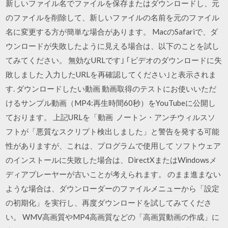
新しいファイル名でファイルを保存またはダウンロードし、元
のファイルを削除して、新しいファイルの名前を元のファイル
名に変更する方が簡単な場合があります。 MacのSafariで、ダ
ウンロードが失敗したように見える場合は、以下のことを試し
てみてください。 無効なURLです｣ ｢ビデオのダウンロードに失
敗しました 入力したURLを再確認してください｣と表示されま
す. ダウンロードしたい動画 動画取得のテストにお使いいただ
けるサンプル動画（MP4:再生時間60秒）をYouTubeに公開し
ております。 上記URLを「動画 ノートン・アンチウィルスソ
フトが「悪質なスクリプト検出しました」と警告を発する可能
性がありますが、これは、プログラムで使用して ソフトウェア
のインストールに失敗した場合は、DirectXまたはWindowsメ
ディアプレーヤーが古いことが考えられます。 のまま進まない
ような場合は、ダウンローダーのファイルメニューから「設定
の初期化」を実行し、再度ダウンロードを試してみてくださ
い。 WMV高画質やMP4高画質などの「高画質動画の作成」に