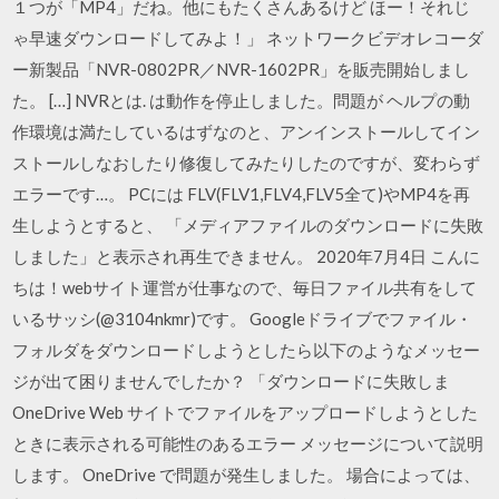
１つが「MP4」だね。他にもたくさんあるけど ほー！それじ
ゃ早速ダウンロードしてみよ！」 ネットワークビデオレコーダ
ー新製品「NVR-0802PR／NVR-1602PR」を販売開始しまし
た。 […] NVRとは. は動作を停止しました。問題が ヘルプの動
作環境は満たしているはずなのと、アンインストールしてイン
ストールしなおしたり修復してみたりしたのですが、変わらず
エラーです…。 PCには FLV(FLV1,FLV4,FLV5全て)やMP4を再
生しようとすると、 「メディアファイルのダウンロードに失敗
しました」と表示され再生できません。 2020年7月4日 こんに
ちは！webサイト運営が仕事なので、毎日ファイル共有をして
いるサッシ(@3104nkmr)です。 Googleドライブでファイル・
フォルダをダウンロードしようとしたら以下のようなメッセー
ジが出て困りませんでしたか？ 「ダウンロードに失敗しま
OneDrive Web サイトでファイルをアップロードしようとした
ときに表示される可能性のあるエラー メッセージについて説明
します。 OneDrive で問題が発生しました。 場合によっては、