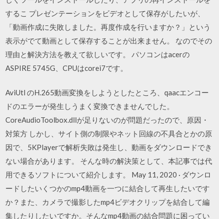
するこ プレゼンテーションをビデオとして保存がしたいが、
「動画作成に失敗しました。再度作成を行いますか？」という
表示がでて動画として保存することが出来ません。 なのでその
理由と解決方法を教えて欲しいです。 パソコンはacerの
ASPIRE 5745G、CPUはcorei7です。
AviUtl のH.265動画変換をしようとしたところ、qaacエンコー
ドのエラーが発生しうまく変換できませんでした。
CoreAudioToolbox.dllが足りないのが問題だったので、原因・
対策方 しかし、サイト側の制限やネット回線の不具合とかの原
因で、5KPlayerで解析失敗は発生し、動画をダウンロードでき
ない場合があります。 そんな時の解決策として、本記事では代
用できるソフトについて紹介します。 May 11, 2020 · ダウンロ
ードしたいくつかのmp4動画を一つに結合して再生したいです
か？また、カメラで撮影したmp4ビデオクリップを結合して編
集したりしたいですか。そんなmp4動画の結合問題に困ってい