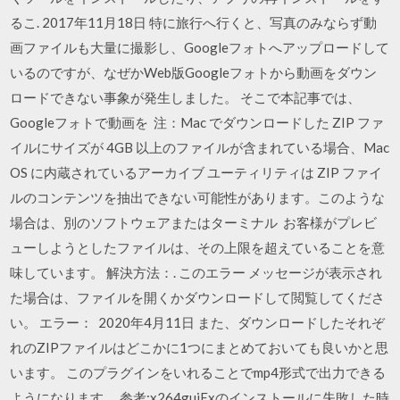
るこ. 2017年11月18日 特に旅行へ行くと、写真のみならず動
画ファイルも大量に撮影し、Googleフォトへアップロードして
いるのですが、なぜかWeb版Googleフォトから動画をダウン
ロードできない事象が発生しました。 そこで本記事では、
Googleフォトで動画を 注：Mac でダウンロードした ZIP ファ
イルにサイズが 4GB 以上のファイルが含まれている場合、Mac
OS に内蔵されているアーカイブ ユーティリティは ZIP ファイ
ルのコンテンツを抽出できない可能性があります。このような
場合は、別のソフトウェアまたはターミナル お客様がプレビ
ューしようとしたファイルは、その上限を超えていることを意
味しています。 解決方法：. このエラー メッセージが表示され
た場合は、ファイルを開くかダウンロードして閲覧してくださ
い。 エラー： 2020年4月11日 また、ダウンロードしたそれぞ
れのZIPファイルはどこかに1つにまとめておいても良いかと思
います。 このプラグインをいれることでmp4形式で出力できる
ようになります。 参考:x264guiExのインストールに失敗した時