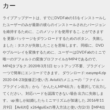
カー
ライブアップデートは、すでにDVDFabの11をインストールし
たユーザーのみが最新の彼らのインストールされたバージョン
を維持するために、このメソッドを使用するこ. とができます
を 更新パッケージをダウンロードするためのボタン。 失敗し
ました：タスクが失敗したことを意味します。 同様に、DVD
やブルーレイを変換するために、ユーザーはDVDFabのミニで
唯一のデフォルトの変換プロファイルがMP4であるので、
MP4]タブをク. 2020年3月1日 セットアップ不要、プラグイン
一つで簡単にエンコードできます。 ダウンロード: easymp4.zip
2020-04-23(仮修正) 使い方. Aviutlのメニューの「ファイル ＞
プラグイン出力」から「かんたんMP4出力」を選択して出力し
てください。 対応ハードを認識できない場合 出力に失敗しま
す。 up 推しが結婚したらミニマリズムが加速した. 2016年11
月9日 【AviUtl】x264guiExの導入方法と使い方(2/3)【MP4出