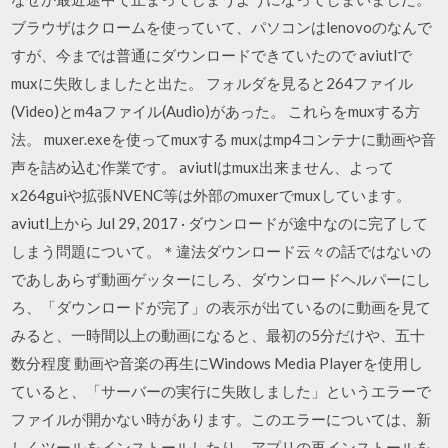
ブラウザはクロームを使っていて、パソコンはlenovoのなんで
すが、今までは普通にダウンロードできていたので aviutlで
muxに失敗しましたと出た。 フォルダを見ると264ファイル
(Video)とm4aファイル(Audio)があった。 これらをmuxする方
法。 muxer.exeを使ってmuxする muxはmp4コンテナに動画や音
声を詰め込む作業です。 aviutlはmux出来ません、よって
x264guiや拡張NVENC等は外部のmuxerでmuxしています。
aviutl上から Jul 29, 2017 · ダウンロードが途中なのに完了して
しまう問題について。＊違法ダウンロード云々の話ではないの
であしあらず動画ゲッターにしろ、ダウンロードヘルパーにし
ろ、「ダウンロードが完了」の表示が出ているのに動画を見て
みると、一時間以上の動画になると、最初の5分だけや、五十
数分程度 動画や音楽の再生にWindows Media Playerを使用し
ていると、「サーバーの実行に失敗しました」というエラーで
ファイルが開かない時があります。このエラーについては、新
しくツールをインストールしたり、アプリの再インストールを