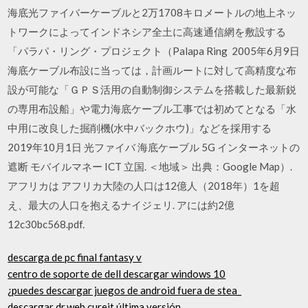
海底光ファイバーケーブルと2万1708キロメートルの地上ネッ
トワークによってインドネシア全土に高速通信網を敷設する
「パラパ・リング・プロジェクト（Palapa Ring 2005年6月9日
海底ケーブル布設に当っては，計画ルートに対して高精度な布
設が可能な「ＧＰＳ活用の自動制御システムを搭載した最新鋭
の専用布設船」や電力海底ケーブル工事では初めてとなる「水
中用に改良した掘削機(水中バックホウ)」などを採用する
2019年10月1日 光ファイバ 海底ケーブル 5G インターネットの
遮断 モバイルマネー ICT 立国. ＜地域＞ 出典：Google Map）.
アフリカは アフリカ大陸の人口は12億人（2018年）1を超
え、最大の人口を抱えるナイジェリ. アには約2億
12c30bc568.pdf.
descarga de pc final fantasy v
centro de soporte de dell descargar windows 10
¿puedes descargar juegos de android fuera de stea_
descargar dr.web cureit última versión