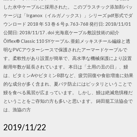
した水中ケーブルに採用された。 このプラスチック添加剤パッ
ケージは「Irganox（イルガノックス）」シリーズ pdf形式でダ
ウンロード 2018 年 53 巻 6 号 p. 763-768 発行日: 2018/11/01
公開日: 2018/11/17 . doi 光海底ケーブル敷設技術の紹介
Ölflex® Classic 110 SYケーブル. 亜鉛メッキスチール編線と透
明なPVCアウターシースで保護されたアーマードケーブルで
す。柔軟性があり設置が簡単で、高水準な機械保護により設置
耐用年数が延長されています。 本日は「土用の丑の日」、鰻
は、ビタミンAやビタミンB群など、疲労回復や食欲増進に効果
的な成分が多く含まれ、夏バテ防止にはピッタリということで
鰻を食べる風習が広まっています。 しかし、鰻は絶滅危惧種だ
ということをご存知の方も多いと思います。 鋳田籠工法協会で
は、漁協の方
2019/11/22