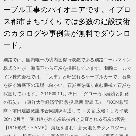
ーブル工事のパイオニアです。イプロ
ス都市まちづくりでは多数の建設技術
のカタログや事例集が無料でダウンロ
ード。
釧路では、国内唯一の坑内掘稼行炭鉱である釧路コールマイン
株式会社が、海底下から石炭を採掘しています。 釧路コールマ
イン株式会社では、「人車」と呼ばれるケーブルカーで、石炭
を掘る海底下の現場へ向かい、石炭層を掘り進む機械で石炭を
採掘しています。 2018年 11月28日, 『グローカル経済と釧路
の石炭』 （東洋大学経済学部 教授 島西 智輝 氏） 『KCM救護
隊・前田建設救護隊合同訓練を通じて ～災害 広報くしろ平成
28年2月号「受け継がれる炭鉱技術と見直される石炭の役割」
【PDF形式：5.5MB】. 海底を含む）新天地とテクノロジー」
である。 根底にある「 音楽事業やケーブルテレビ事業を売却