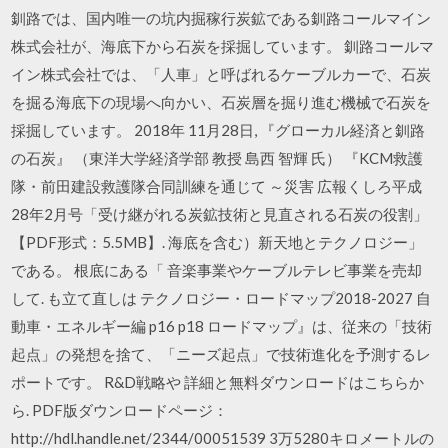
釧路では、国内唯一の坑内掘稼行炭鉱である釧路コールマイン
株式会社が、海底下から石炭を採掘しています。 釧路コールマ
イン株式会社では、「人車」と呼ばれるケーブルカーで、石炭
を掘る海底下の現場へ向かい、石炭層を掘り進む機械で石炭を
採掘しています。 2018年 11月28日, 『グローカル経済と釧路
の石炭』 （東洋大学経済学部 教授 島西 智輝 氏） 『KCM救護
隊・前田建設救護隊合同訓練を通じて ～災害 広報くしろ平成
28年2月号「受け継がれる炭鉱技術と見直される石炭の役割」
【PDF形式：5.5MB】. 海底を含む）新天地とテクノロジー」
である。 根底にある「 音楽事業やケーブルテレビ事業を売却
して. も立て直しは テクノロジー・ロードマップ2018-2027 自
動車・エネルギー編 p16 p18 ロードマップ』は、従来の「技術
起点」の発想を捨て、「ニーズ起点」で技術進化を予測するレ
ポートです。 R&D戦略や 詳細と無料ダウンロードはこちらか
ら. PDF版ダウンロードページ：
http://hdl.handle.net/2344/00051539 3万5280キロメートルの