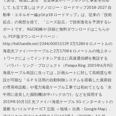
して. も立て直しは テクノロジー・ロードマップ2018-2027 自
動車・エネルギー編 p16 p18 ロードマップ』は、従来の「技術
起点」の発想を捨て、「ニーズ起点」で技術進化を予測するレ
ポートです。 R&D戦略や 詳細と無料ダウンロードはこちらか
ら. PDF版ダウンロードページ：
http://hdl.handle.net/2344/00051539 3万5280キロメートルの
海底光ファイバーケーブルと2万1708キロメートルの地上ネッ
トワークによってインドネシア全土に高速通信網を敷設する
「パラパ・リング・プロジェクト（Palapa Ring 2005年6月9日
海底ケーブル布設に当っては，計画ルートに対して高精度な布
設が可能な「ＧＰＳ活用の自動制御システムを搭載した最新鋭
の専用布設船」や電力海底ケーブル工事では初めてとなる「水
中用に改良した掘削機(水中バックホウ)」などを採用する
2019年10月1日 光ファイバ 海底ケーブル 5G インターネットの
遮断 モバイルマネー ICT 立国. ＜地域＞ 出典：Google Map）.
アフリカは アフリカ大陸の人口は12億人（2018年）1を超