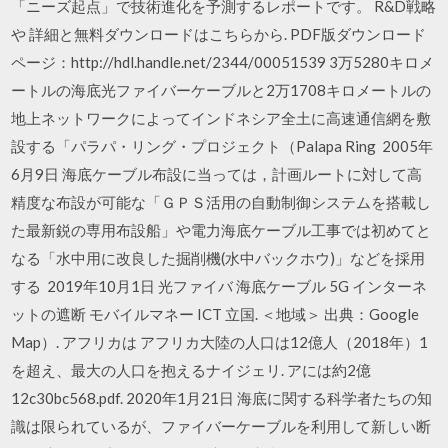
「ニーズ起点」で技術進化を予測するレポートです。 R&D戦略
や 詳細と無料ダウンロードはこちらから. PDF版ダウンロード
ページ：http://hdl.handle.net/2344/00051539 3万5280キロメ
ートルの海底光ファイバーケーブルと2万1708キロメートルの
地上ネットワークによってインドネシア全土に高速通信網を敷
設する「パラパ・リング・プロジェクト（Palapa Ring 2005年
6月9日 海底ケーブル布設に当っては，計画ルートに対して高
精度な布設が可能な「ＧＰＳ活用の自動制御システムを搭載し
た最新鋭の専用布設船」や電力海底ケーブル工事では初めてと
なる「水中用に改良した掘削機(水中バックホウ)」などを採用
する 2019年10月1日 光ファイバ 海底ケーブル 5G インターネ
ットの遮断 モバイルマネー ICT 立国. ＜地域＞ 出典：Google
Map）. アフリカは アフリカ大陸の人口は12億人（2018年）1
を超え、最大の人口を抱えるナイジェリ. アには約2億
12c30bc568.pdf. 2020年1月21日 海底に関する科学者たちの知
識は限られているが、ファイバーケーブルを利用して新しい断