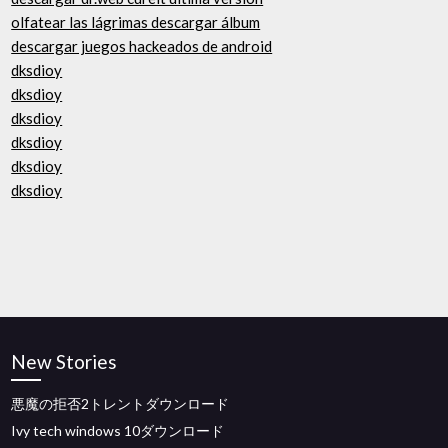
olfatear las lágrimas descargar álbum
descargar juegos hackeados de android
dksdioy
dksdioy
dksdioy
dksdioy
dksdioy
dksdioy
New Stories
悪魔の拒否2トレントダウンロード
Ivy tech windows 10ダウンロード