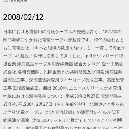
2016/04/06
2008/02/12
日本における通信用の海底ケーブルの歴史は古く、1872年の
関門海峡に引かれた電信ケーブルが起源です。時代の流れとと
もに電電公社、nttへと組織の変遷を経つつも、一貫して海底ケ
ーブルの建設・保守に従事してきました。 pdfダウンロード 取
扱企業 海底敷設ケーブル用探線機器 総合カタログ. 愛一工業株
式会社. 各研究機関、民間企業との共同研究及び開発 海底線敷
設埋設工事、深海底質調査用ワイヤロープ巻取工事、高圧配管
工事 工場設備施工、搬出 2018年. ニュースリリース 北本直流
幹線における漏油発生について. 平成30年2月27日 電源開発株
式会社. 平成30年2月27日（火）午前9時頃、北海道と本州を結
ぶ当社送電ケーブル（北本直流幹線）の油面計レベルが低下し
絶縁油が漏洩（約2,500リットルと推定）していることが判明
しました。 古河電工の各種製品のカタログをpdfファイルで作