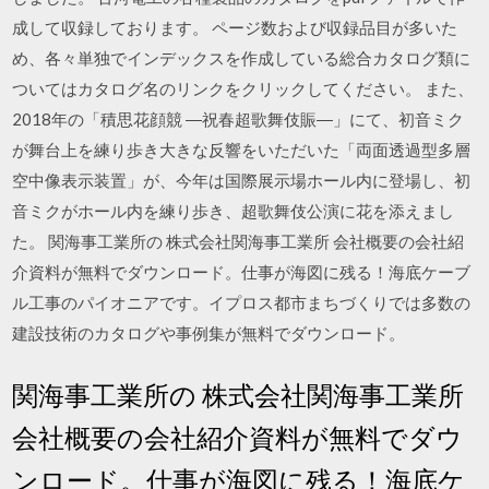
成して収録しております。 ページ数および収録品目が多いた
め、各々単独でインデックスを作成している総合カタログ類に
ついてはカタログ名のリンクをクリックしてください。 また、
2018年の「積思花顔競 ―祝春超歌舞伎賑―」にて、初音ミク
が舞台上を練り歩き大きな反響をいただいた「両面透過型多層
空中像表示装置」が、今年は国際展示場ホール内に登場し、初
音ミクがホール内を練り歩き、超歌舞伎公演に花を添えまし
た。 関海事工業所の 株式会社関海事工業所 会社概要の会社紹
介資料が無料でダウンロード。仕事が海図に残る！海底ケーブ
ル工事のパイオニアです。イプロス都市まちづくりでは多数の
建設技術のカタログや事例集が無料でダウンロード。
関海事工業所の 株式会社関海事工業所
会社概要の会社紹介資料が無料でダウ
ンロード。仕事が海図に残る！海底ケ